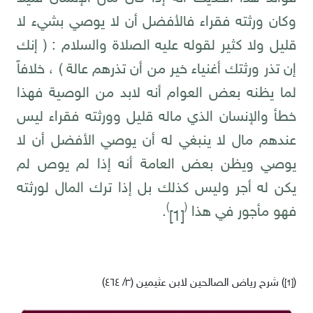
وكان ورثته فقراء فالأفضل أن لا يوصي بشيء لا
قليل ولا كثير لقوله عليه الصلاة والسلام : ( إنك
إن تذر ورثتك أغنياء خير من أن تذرهم عالة ) ، خلافاً
لما يظنه بعض العوام أنه لابد من الوصية فهذا
خطأ والإنسان الذي ماله قليل وورثته فقراء ليس
عندهم مال لا ينبغي له أن يوصي الأفضل أن لا
يوصي ويظن بعض العامة أنه إذا لم يوص لم
يكن له أجر وليس كذلك بل إذا ترك المال لورثته
)
(
فهو مأجور في هذا
.
[1]
)
(
شرح رياض الصالحين لابن عثيمين (٣/ ٤٦٤)
[1]