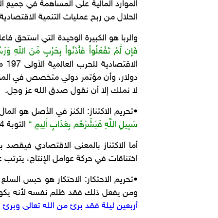
الموارد المالية على المساهمة في جميع 
الحلال من ربح عمليات التنمية الاقتصادية.
والربا هو الكبيرة الوحيدة التي استحق فاع
فَإِن لَّمْ تَفْعَلُواْ فَأْذَنُواْ بِحَرْبٍ مِّنَ اللّهِ و
لا نملك إلا أن نقول صدق الله عز وجل.
•تحريم الاكتناز: الكنز في الأصل هو ال
سَبِيلِ اللَّهِ فَبَشِّرْهُم بِعَذَابٍ أَلِيمٍ “
التوبة 34، وفي التفسير أيما مال لم تؤد زكاته فهو كنز يكوى به صاحبه، وإن كان على ظهر الأرض غير مدفون.
أما الاكتناز بالمعنى الاقتصادي فيقصد
اختناقات في حركة عوامل الإنتاج، يترتب 
•تحريم الاحتكار: الاحتكار هو حبس السلع 
ومن يفعل ذلك فقد ظلم نفسه لأنه يكون 
أربعين ليلة فقد برئ من الله تعالى وبرئ ا