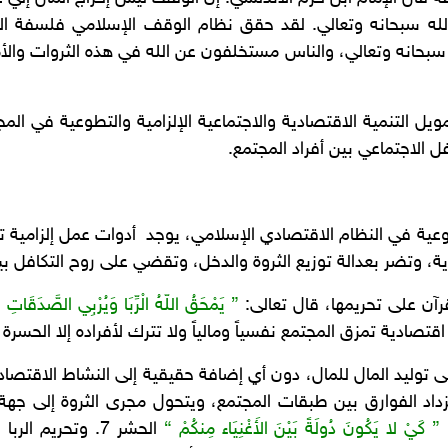
لله سبحانه وتعالي. لقد حقق نظام الوقف الإسلامي فلسفة الإ
 سبحانه وتعالي، والناس مستخلفون عن الله في هذه الثروات والأم
 التنمية الاقتصادية والاجتماعية الإلزامية والتطوعية في الم
 الاجتماعي بين أفراد المجتمع.
طوعية في النظام الاقتصادي الإسلامي، يوجد أدوات عمل إلزامية تنه
، وتضر بعدالة توزيع الثروة والدخل، وتقضي على روح التكافل بين
قرآن على تحريمها، قال تعالى:
” يَمْحَقُ اللّهُ الْرِّبَا وَيُرْبِي الصَّدَقَاتِ 
اقتصادية تمزق المجتمع نفسياً ومالياً ولا تترك لأفراده إلا الحسرة 
على توليد المال للمال، دون أي إضافة حقيقية إلى النشاط الاقتصادي
زداد الفوارق بين طبقات المجتمع، ويتحول مجرى الثروة إلى جهة
” كَيْ لا يَكُونَ دُولَةً بَيْنَ الأَغْنِيَاء مِنكُمْ “
الحشر 7. وتحريم