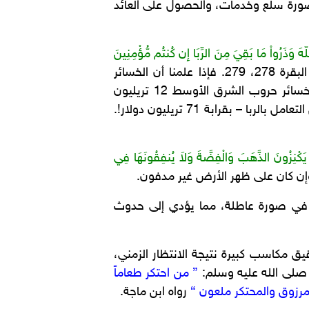
 صورة سلع وخدمات، والحصول على العائد
اللّهَ وَذَرُواْ مَا بَقِيَ مِنَ الرِّبَا إِن كُنتُم مُّؤْمِنِينَ
البقرة 278، 279. فإذا علمنا أن الخسائر
الاقتصادية للحرب العالمية الأولى 197 مليار دولار، وخسائر الحرب العالمية الثانية 2,09 تريليون دولار، وخسائر حروب الشرق الأوسط 12 تريليون
دولار، وأن مؤتمر دولي متخصص في المحاسبة قدر خسائر الاقتصاد العالمي من الأزمة المالية – الناتجة عن التعامل بالربا – بقرابة 71 تريليون دولار!.
 يَكْنِزُونَ الذَّهَبَ وَالْفِضَّةَ وَلاَ يُنفِقُونَهَا فِي
ؤه في صورة عاطلة، مما يؤدي إلى حدوث
قيق مكاسب كبيرة نتيجة الانتظار الزمني،
 صلى الله عليه وسلم:
” من احتكر طعاماً
مرزوق والمحتكر ملعون “
رواه ابن ماجة.