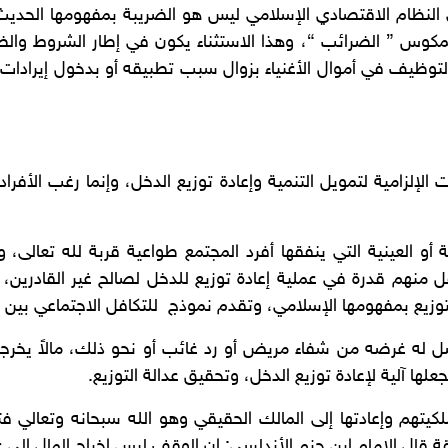
 النظام الاقتصادي الإسلامي ليس هو الضريبة بمفهومها الحد
س ” الضرائب “، وهذا الاستثناء يكون في إطار الشروط والضواب
لتوظيف في أموال الأغنياء بزوال سبب تطبيقه أو بدخول إيرادات 
 الإلزامية لتمويل التنمية وإعادة توزيع الدخل، وإنما رغب الأف
أو العينية التي ينفقها أفرد المجتمع طواعية قربة لله تعالى، 
ل منهم قدرة في عملية إعادة توزيع للدخل لصالح غير القادرين، 
زيع بمفهومها الإسلامي، وتقدم نموذج للتكافل الاجتماعي بين جم
 له غرضه من شفاء مريض أو رد غائب أو نحو ذلك، مالاً يخرجه أ
علها آلية لإعادة توزيع الدخل، وتحقيق عدالة التوزيع.
كيتهم وإعادتها إلى المالك الحقيقي وهو الله سبحانه وتعالي
قة قال الإمام ابن حزم الأندلسي: إن الوقف ليس إخراج المال إلي 