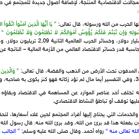
المجالات الاقتصادية المنتجة، لإضافة أصول جديدة للمجتمع في
لها الحرب من الله ورسوله، قال تعالى:
” يَا أَيُّهَا الَّذِينَ آمَنُواْ اتَّقُواْ 
َرَسُولِهِ وَإِن تُبْتُمْ فَلَكُمْ رُؤُوسُ أَمْوَالِكُمْ لاَ تَظْلِمُونَ وَلاَ تُظْلَمُونَ “
مال المدفون تحت الأرض من الذهب والفضة، قال تعالى:
” وَالَّذِينَ
 به تخلف أحد عناصر الموارد عن المساهمة في الاقتصاد وبقا
عليها توقف أو تباطؤ النشاط الاقتصادي.
والخدمات التي يحتاج إليها أفراد المجتمع لحين غلاء أسعارها، لتح
بفعله هذا قد برئ من الله، وقد برئ الله منه. قال رسول الله
لله تعالى منه “
رواه أحمد. وقال صلى الله عليه وسلم:
” الجالب 