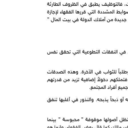
يث، فالتوظيف يطبق في الظروف الطارئة
ط المشددة التي قررها الفقهاء لإجازة
جديدة من أملاك الدولة في بيت المال ”
راد في النفقات التطوعية التي تحقق نفس
وطلباً للثواب في الآخرة. وهذه الصدقات
فتملكهم دخولاً إضافية تزيد من قدرتهم
يع أفراد المجتمع.
و ذبحاً يذبحه. والنذور في أغلبها تنفق
 فتظل أصولها موقوفة ” محبوسة ” بينما
غير مالك كما قال بعض الفقهاء، وإنما هو