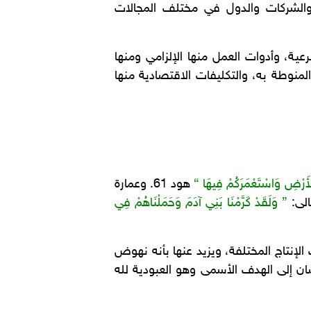
 والشركات والدول في مختلف المجالات
ية، وأدوات العمل منها الإلزامي ومنها
لمنوطة به، والتكليفات الاقتصادية منها
أَرْضِ وَاسْتَعْمَرَكُمْ فِيهَا “
هود 61. وعمارة
الى:
” وَلَقَدْ كَرَّمْنَا بَنِي آدَمَ وَحَمَلْنَاهُمْ فِي
لإنتاج المختلفة، ويزيد عنها بأنه نهوض
ان إلى الهدف الأسمى وهو العبودية لله