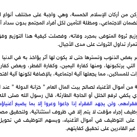
 ركن من أركان الإسلام الخمسة، وهي واجبة على مختلف أنواع 
ضمان الاجتماعي، ومظلة التأمين لكل أفراد المجتمع بدون سداد 
ة توزيع ثروة المتوفى بمجرد وفاته، وفصلت كيفية هذا التوز
ستمرار تداول الثروات على مدى الأجيال.
فر بعض الذنوب وتسترها حتى لا يكون لها أثر يؤاخذ به في الدنيا 
 التي يرتكبونها، ومنها كفارة اليمين، وكفارة الفطر، وبعض كف
لمساكين، مما يجعلها آلية اجتماعية، بالإضافة لكونها آلية اقتصا
ن أموال الأغنياء لصالح بيت المال العام ” خزانة الدولة ” عند ا
ي يكفي لرفع الخلل أو الحاجة الطارئة، قال رسول الله صلى الل
اءهم، ولن يجهد الفقراء إذا جاعوا وعروا إلا بما يضيع أغنياؤه
توظيف إجراء مؤقت لا يتم إلا في ظروف استثنائية، ولتحقيق مص
م على التوظيف في أموال الأغنياء، ويسهم التوظيف في تحويل 
غير القادرين على تحقيق كفايتهم.