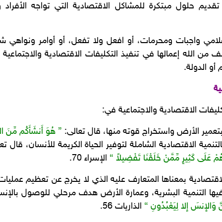
تقديم حلول مبتكرة للمشاكل الاقتصادية التي تواجه الأفراد
امي واجبات ومحرمات، أو افعل ولا تفعل، أو أوامر ونواهي شرع
ن الله إعمالها في تنفيذ التكليفات الاقتصادية والاجتماعية ا
أو الدولة.
ية
تكليفات الاقتصادية والاجتماعية في:
 بتعمير الأرض واستخراج قوته منها، قال تعالى:
” هُوَ أَنشَأَكُم مِّنَ ال
نمية الاقتصادية الشاملة لتوفير الحياة الكريمة للأنسان، قال تع
َاهُمْ عَلَى كَثِيرٍ مِّمَّنْ خَلَقْنَا تَفْضِيلاً “
الإسراء 70.
تصادية بمعناها المتعارف عليه الذي لا يخرج عن تعظيم عمليات ا
فيها التنمية البشرية، وعمارة الأرض هدف مرحلي للوصول بالإنس
َ وَالإِنسَ إِلا لِيَعْبُدُونِ “
الذاريات 56.