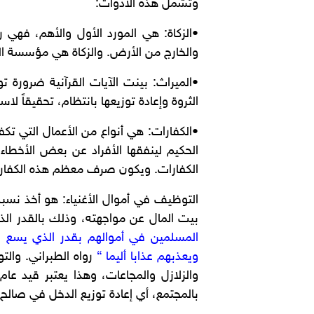
وتشمل هذه الأدوات:
•الزكاة: هي المورد الأول والأهم، فهي
والخارج من الأرض. والزكاة هي مؤسسة ال
•الميراث: بينت الآيات القرآنية ضرور
الثروة وإعادة توزيعها بانتظام، تحقيقاً لا
•الكفارات: هي أنواع من الأعمال التي تك
الحكيم لينفقها الأفراد عن بعض الأخطاء
الكفارات. ويكون صرف معظم هذه الكفارات ل
التوظيف في أموال الأغنياء: هو أخذ نسبة م
بيت المال عن مواجهته، وذلك بالقدر الذ
المسلمين في أموالهم بقدر الذي يسع فقر
ويعذبهم عذابا أليما “
رواه الطبراني. وال
والزلازل والمجاعات، وهذا يعتبر قيد عا
بالمجتمع، أي إعادة توزيع الدخل في صالح 