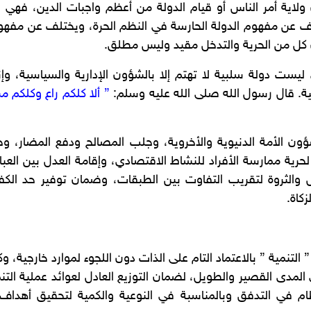
ن ولاية أمر الناس أو قيام الدولة من أعظم واجبات الدين، فهي
ف عن مفهوم الدولة الحارسة في النظم الحرة، ويختلف عن مفهوم
 كل من الحرية والتدخل مقيد وليس مطلق.
ليست دولة سلبية لا تهتم إلا بالشؤون الإدارية والسياسية، و
عية. قال رسول الله صلى الله عليه وسلم:
” ألا كلكم راع وكلكم م
ون الأمة الدنيوية والأخروية، وجلب المصالح ودفع المضار، وح
لحرية ممارسة الأفراد للنشاط الاقتصادي، وإقامة العدل بين العباد
خل والثروة لتقريب التفاوت بين الطبقات، وضمان توفير حد الكفا
كاة.
 التنمية ” بالاعتماد التام على الذات دون اللجوء لموارد خارجية، 
المدى القصير والطويل، لضمان التوزيع العادل لعوائد عملية التن
ظام في التدفق وبالمناسبة في النوعية والكمية لتحقيق أهداف 