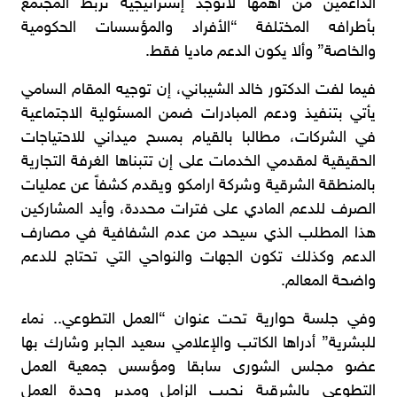
الداعمين من أهمها لاتوجد إستراتيجية تربط المجتمع
بأطرافه المختلفة “الأفراد والمؤسسات الحكومية
والخاصة” وألا يكون الدعم ماديا فقط.
فيما لفت الدكتور خالد الشيباني، إن توجيه المقام السامي
يأتي بتنفيذ ودعم المبادرات ضمن المسئولية الاجتماعية
في الشركات، مطالبا بالقيام بمسح ميداني للاحتياجات
الحقيقية لمقدمي الخدمات على إن تتبناها الغرفة التجارية
بالمنطقة الشرقية وشركة ارامكو ويقدم كشفاً عن عمليات
الصرف للدعم المادي على فترات محددة، وأيد المشاركين
هذا المطلب الذي سيحد من عدم الشفافية في مصارف
الدعم وكذلك تكون الجهات والنواحي التي تحتاج للدعم
واضحة المعالم.
وفي جلسة حوارية تحت عنوان “العمل التطوعي.. نماء
للبشرية” أدراها الكاتب والإعلامي سعيد الجابر وشارك بها
عضو مجلس الشورى سابقا ومؤسس جمعية العمل
التطوعي بالشرقية نجيب الزامل ومدير وحدة العمل