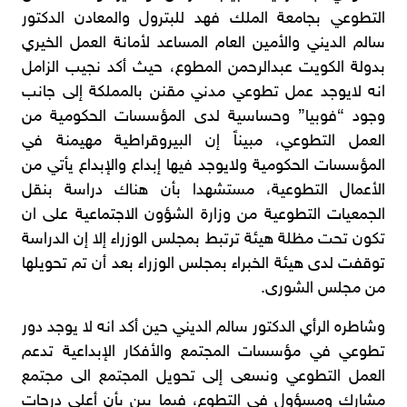
التطوعي بجامعة الملك فهد للبترول والمعادن الدكتور
سالم الديني والأمين العام المساعد لأمانة العمل الخيري
بدولة الكويت عبدالرحمن المطوع، حيث أكد نجيب الزامل
انه لايوجد عمل تطوعي مدني مقنن بالمملكة إلى جانب
وجود “فوبيا” وحساسية لدى المؤسسات الحكومية من
العمل التطوعي، مبيناً إن البيروقراطية مهيمنة في
المؤسسات الحكومية ولايوجد فيها إبداع والإبداع يأتي من
الأعمال التطوعية، مستشهدا بأن هناك دراسة بنقل
الجمعيات التطوعية من وزارة الشؤون الاجتماعية على ان
تكون تحت مظلة هيئة ترتبط بمجلس الوزراء إلا إن الدراسة
توقفت لدى هيئة الخبراء بمجلس الوزراء بعد أن تم تحويلها
من مجلس الشورى.
وشاطره الرأي الدكتور سالم الديني حين أكد انه لا يوجد دور
تطوعي في مؤسسات المجتمع والأفكار الإبداعية تدعم
العمل التطوعي ونسعى إلى تحويل المجتمع الى مجتمع
مشارك ومسؤول في التطوع، فيما بين بأن أعلى درجات