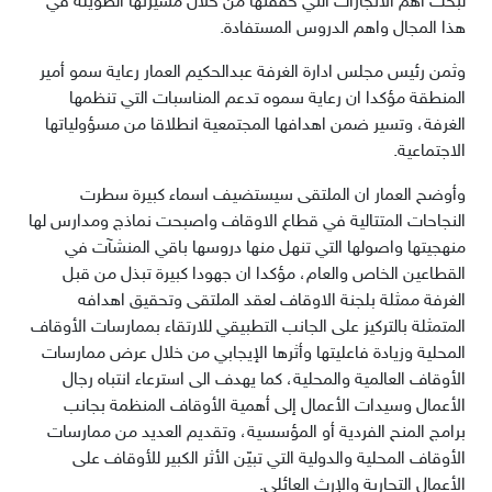
لبحث اهم الانجازات التي حققتها من خلال مسيرتها الطويلة في
هذا المجال واهم الدروس المستفادة.
وثمن رئيس مجلس ادارة الغرفة عبدالحكيم العمار رعاية سمو أمير
المنطقة مؤكدا ان رعاية سموه تدعم المناسبات التي تنظمها
الغرفة، وتسير ضمن اهدافها المجتمعية انطلاقا من مسؤولياتها
الاجتماعية.
وأوضح العمار ان الملتقى سيستضيف اسماء كبيرة سطرت
النجاحات المتتالية في قطاع الاوقاف واصبحت نماذج ومدارس لها
منهجيتها واصولها التي تنهل منها دروسها باقي المنشآت في
القطاعين الخاص والعام، مؤكدا ان جهودا كبيرة تبذل من قبل
الغرفة ممثلة بلجنة الاوقاف لعقد الملتقى وتحقيق اهدافه
المتمثلة بالتركيز على الجانب التطبيقي للارتقاء بممارسات الأوقاف
المحلية وزيادة فاعليتها وأثرها الإيجابي من خلال عرض ممارسات
الأوقاف العالمية والمحلية، كما يهدف الى استرعاء انتباه رجال
الأعمال وسيدات الأعمال إلى أهمية الأوقاف المنظمة بجانب
برامج المنح الفردية أو المؤسسية، وتقديم العديد من ممارسات
الأوقاف المحلية والدولية التي تبيّن الأثر الكبير للأوقاف على
الأعمال التجارية والإرث العائلي.