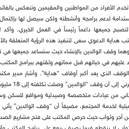
تخدم الأفراد من المواطنين والمقيمين وتنعكس بالفائدة ع
ستدامة لدعم برامجه وأنشطته ولكن سيصل لها بإكتمال 
ية لتصبح جميعها داعماً رئيساً في العمل الخيري. وأ
تب هداية الدعوي سعى لتنفيذ هذه الرؤية المتعلقة بال
ن وهما وقف الوالدين بالإنشاء حيث ستساعد جميعها في تن
 عليهم في حياتهم قبل مماتهم وثقتهم ببرامج المكتب 
الوقف الذي يعد أكبر أوقاف “هداية”. وأشار مدير مكتب
ية لخدمة المجتمع، مضيفاً أن “وقف الوالدين” يأتي نظ
ا من أجر وثواب حيث حرص المكتب على فتح مشاريع الصدقة
ثواب لا ينقطع فيما يصرف ريعه على برامج المكتب و