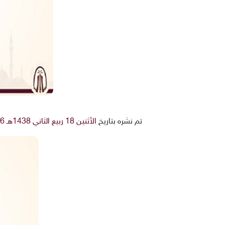
تم نشره بتاريخ
الأثنين 18 ربيع الثاني 1438هـ 16-1-2017م