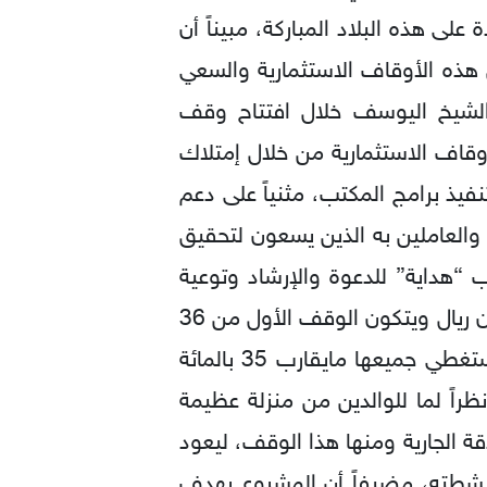
لى هذه البلاد المباركة، مبيناً أن
هذه الأوقاف الاستثمارية والسعي
كد الشيخ اليوسف خلال افتتاح وقف
أوقاف الاستثمارية من خلال إمتلاك
فيذ برامج المكتب، مثنياً على دعم
والعاملين به الذين يسعون لتحقيق
 “هداية” للدعوة والإرشاد وتوعية
الجاليات بالخبر الشيخ عبدالرحمن القرني إلى أن وقف “الوالدين” وصلت تكلفته إلى 18 مليون ريال ويتكون الوقف الأول من 36
شقة سكنية بينما يتكون الوقف الثاني من عيادات متخصصة وصيدلية ومواقع للسكن وستغطي جميعها مايقارب 35 بالمائة
راً لما للوالدين من منزلة عظيمة
 الجارية ومنها هذا الوقف، ليعود
أنشطته، مضيفاً أن المشروع يهدف