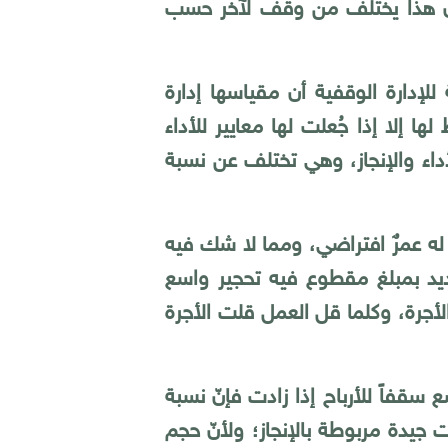
م أن هذا يختلف من وقف لآخر حسب
للإدارة الوقفية أن مقياسها إدارة
 إلا إذا جُعلت لها معايير للأداء
أداء والإنجاز، وهي تختلف عن نسبة
حديد أجرة الناظر بنسبةٍ، أو بقولنا ألا تزيد عن 300 ألف، أو مقارنتها بموظف بالمرتبة 12 له عمرٌ افتراضي، ومما لا شك فيه
حديد بمبلغ مقطوع فيه تحجير واسع
لأجرة، وكلما قل العمل قلت الأجرة
سقفاً للأرباح إذا زادت فإنّ نسبة
ت جيدة مربوطة بالإنجاز؛ ولأنّ حجم