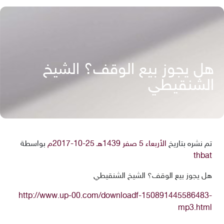
هل يجوز بيع الوقف؟ الشيخ
الشنقيطي
تم نشره بتاريخ
الأربعاء 5 صفر 1439هـ 25-10-2017م
بواسطة
thbat
هل يجوز بيع الوقف؟ الشيخ الشنقيطي
http://www.up-00.com/downloadf-150891445586483-
mp3.html