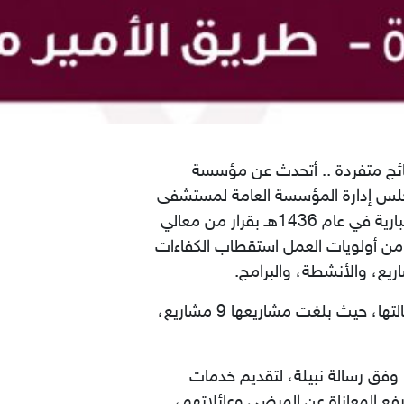
نتائج متفردة .. أتحدث عن مؤسسة
‎الملك‏‏‎ ‎فيصل التخصصي ومركز الأبحاث، ‏‎‎ليتم تسجيلها ضمن ‏‎الجمعيات ‏‎‎الخيرية‏‏‎ ‎‎‎وإكسابها‏‏‎ ‎الشخصية‏‏‎ ‎الاعتبارية في‏‏‎ ‎عام‏‏‎ ‎‏1436هـ بقرار من معالي
وزير ‏العمل والتنمية الاجتماعية، ليبدأ عمل الفريق التنفيذي للمؤسسة في ‏‏‎ ‎منتصف‏‏‎ ‎عام‏‏‎ ‎‎‎‏1438هـ، ‏وكان من‏‎ ‎أولويات العمل استقطاب الكفاءات
، والأنشطة، والبرامج. ‏
ومنذ‏‏‎ ‎إنشائها ومؤسسة وريف الخيرية تسعى لإنجاز المشروع تلو الآخر، تسابق الزمن لتحقيق ‏رؤيتها ورسالتها، حيث بلغت مشاريعها 9 مشاريع،
وفق رسالة نبيلة، لتقديم خدمات
ع المعاناة عن المرضى وعائلاتهم،