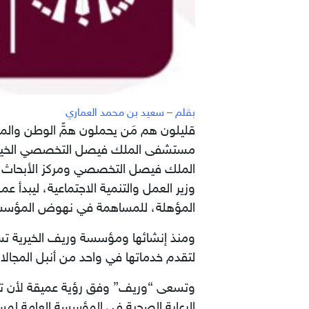
بقلم – سعيد بن محمد العماري
قليلون هم مَن يحملون همًّ الوطن والمج
المؤهلة، للمساهمة في نهوض المؤسسة ‏
‏لتقدم خدماتها في واحد من أنبل المجالات
وتسعى “وريف” وفق رؤية عميقة لأن تكون
الرعاية الصحية في المؤسسة العامة لم