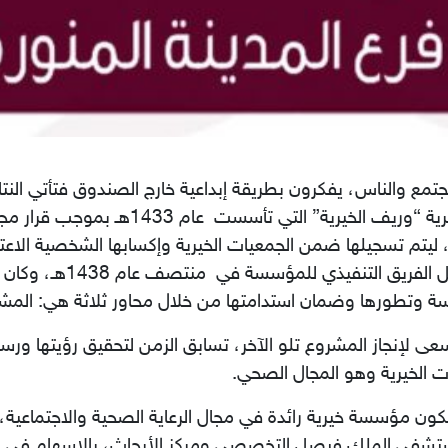
تمع والناس، يفكرون بطريقة إبداعية ‏خارج الصندوق ‏فتأتي ال
وتطورها وضمان استدامتها من خلال محاور ثلاثة هي: المشاريع
 ‏الخيرية وهو المجال الصحي. ‏
 مؤسسة خيرية رائدة في مجال الرعاية الصحية ‏والاجتماعية، 
ستشفى ‏الملك فيصل التخصصي ومركز الأبحاث، بالإسهام في رف