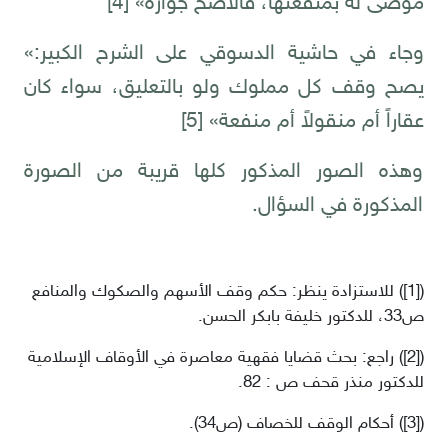
موصى له بمنفعتها، فالأصح جوازه»
[4]
وجاء في حاشية الدسوقي على الشرح الكبير:»
يصح وقف كل مملوك ولو بالتعليق، سواء كان
عقاراً أم منقولاً أم منفعة»
[5]
وهذه الصور المذكور كلها قريبة من الصورة
المذكورة في السؤال.
)
[1]
(
للاستزادة ينظر: حكم وقف الأسهم والصكوك والمنافع
ص33، للدكتور خليفة بابكر الحسن.
)
[2]
(
راجع: بحث قضايا فقهية معاصرة في الأوقاف الإسلامية
للدكتور منذر قحف ص : 82.
)
[3]
(
أحكام الوقف للخصاف (ص34).