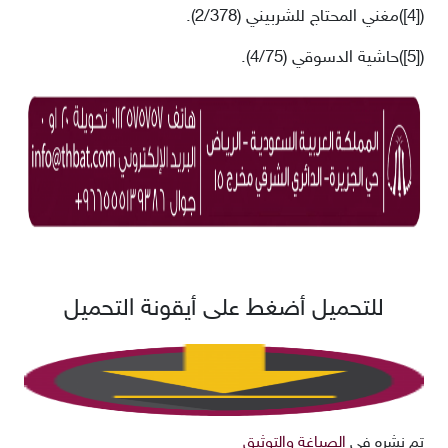
)
[4]
(
مغني المحتاج للشربيني (2/378).
)
[5]
(
حاشية الدسوقي (4/75).
للتحميل أضغط على أيقونة التحميل
تم نشره في
الصياغة والتوثيق