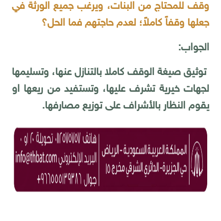
وقف للمحتاج من البنات، ويرغب جميع الورثة في
جعلها وقفاً كاملاً؛ لعدم حاجتهم فما الحل؟
الجواب:
توثيق صيغة الوقف كاملا بالتنازل عنها، وتسليمها
لجهات خيرية تشرف عليها، وتستفيد من ريعها او
يقوم النظار بالأشراف على توزيع مصارفها.