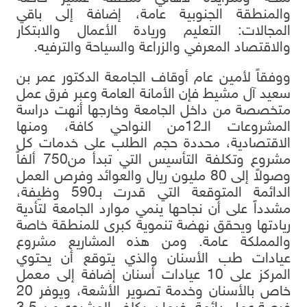
والمنطقة الجنوبية عامة، إضافة إلى باقي
المجالات: التعليم وريادة الأعمال والابتكار
والاقتصاد المعرفي والزراعة والسياحة والترفيه.
ووفقاً لأمين عام أوقاف الجامعة الدكتور عمر بن
سعيد آل مشيط فإن الأمانة العامة وعبر فرق عمل
متخصصة من داخل الجامعة وخارجها أنهت دراسة
المشروعات الـ12من النواحي كافة، ومنها
الاقتصادية، محددة حجم الطلب على خدمات كل
مشروع وتكلفة التأسيس التي تبدأ من750 ألفاً
وصولاً إلى 80 مليون ريال والعوائد وفرص العمل
الدائمة المتوقعة التي قدرت بـ590 وظيفة،
مشدداً على أن نجاحها ينمي موارد الجامعة لتأدية
ريادتها ويحقق نهضة تنموية كبرى للمنطقة خاصة
والمملكة عامة. ومن هذه المشاريع مشروع
عيادات طب الأسنان والذي يتوقع أن يحتوي
المركز على 10 عيادات أسنان إضافة إلى معمل
خاص بالأسنان وخدمة تصوير الأشعة، ويوفر 20