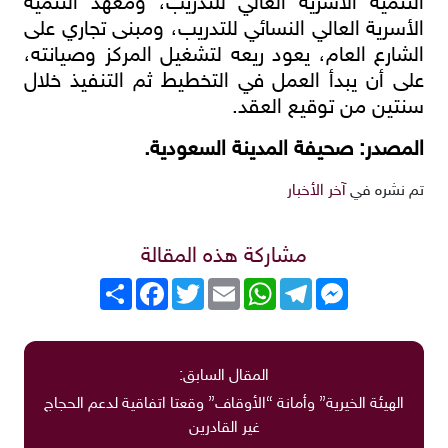
التنمية الأسرية العالي للتدريب، ومعهد التنمية
الأسرية العالي النسائي للتدريب، ومبنى تجاري على
الشارع العام، يعود ريعه لتشغيل المركز وصيانته،
على أن يبدأ العمل في التخطيط ثم التنفيذ خلال
سنتين من توقيع العقد.
المصدر: صحيفة المدينة السعودية.
تم نشره في
آخر الأخبار
مشاركة هذه المقالة
Messenger
Telegram
WhatsApp
Email
Twitter
انشر
Facebook
المقال السابق:
الهيئة الخيرية” وأمانة “الأوقاف” وقعتا اتفاقية لدعم الحجاج
غير القادرين