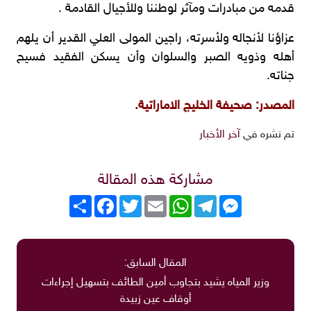
قدمه من مبادرات ومآثر لوطننا وللأجيال القادمة .
عزاؤنا لأنجاله ولأسرته، راجين المولى العلي القدير أن يلهم
أهله وذويه الصبر والسلوان وأن يسكن الفقيد فسيح
جناته.
المصدر: صحيفة الخليج الاماراتية.
تم نشره في
آخر الأخبار
مشاركة هذه المقالة
Messenger
Telegram
WhatsApp
Email
Twitter
انشر
Facebook
المقال السابق:
وزير المياه يشيد بتجاوب أمين الطائف بتسهيل إجراءات
أوقاف عين زبيدة