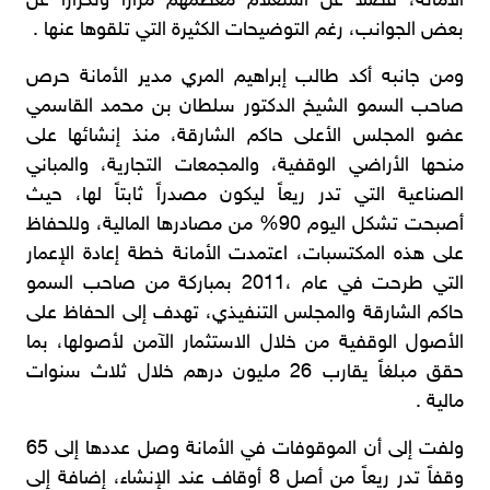
الأمانة، فضلاً عن استعلام معظمهم مراراً وتكراراً عن
بعض الجوانب، رغم التوضيحات الكثيرة التي تلقوها عنها .
ومن جانبه أكد طالب إبراهيم المري مدير الأمانة حرص
صاحب السمو الشيخ الدكتور سلطان بن محمد القاسمي
عضو المجلس الأعلى حاكم الشارقة، منذ إنشائها على
منحها الأراضي الوقفية، والمجمعات التجارية، والمباني
الصناعية التي تدر ريعاً ليكون مصدراً ثابتاً لها، حيث
أصبحت تشكل اليوم 90% من مصادرها المالية، وللحفاظ
على هذه المكتسبات، اعتمدت الأمانة خطة إعادة الإعمار
التي طرحت في عام ،2011 بمباركة من صاحب السمو
حاكم الشارقة والمجلس التنفيذي، تهدف إلى الحفاظ على
الأصول الوقفية من خلال الاستثمار الآمن لأصولها، بما
حقق مبلغاً يقارب 26 مليون درهم خلال ثلاث سنوات
مالية .
ولفت إلى أن الموقوفات في الأمانة وصل عددها إلى 65
وقفاً تدر ريعاً من أصل 8 أوقاف عند الإنشاء، إضافة إلى