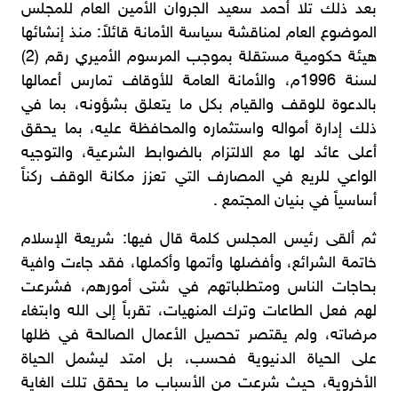
بعد ذلك تلا أحمد سعيد الجروان الأمين العام للمجلس
الموضوع العام لمناقشة سياسة الأمانة قائلاً: منذ إنشائها
هيئة حكومية مستقلة بموجب المرسوم الأميري رقم (2)
لسنة 1996م، والأمانة العامة للأوقاف تمارس أعمالها
بالدعوة للوقف والقيام بكل ما يتعلق بشؤونه، بما في
ذلك إدارة أمواله واستثماره والمحافظة عليه، بما يحقق
أعلى عائد لها مع الالتزام بالضوابط الشرعية، والتوجيه
الواعي للريع في المصارف التي تعزز مكانة الوقف ركناً
أساسياً في بنيان المجتمع .
ثم ألقى رئيس المجلس كلمة قال فيها: شريعة الإسلام
خاتمة الشرائع، وأفضلها وأتمها وأكملها، فقد جاءت وافية
بحاجات الناس ومتطلباتهم في شتى أمورهم، فشرعت
لهم فعل الطاعات وترك المنهيات، تقرباً إلى الله وابتغاء
مرضاته، ولم يقتصر تحصيل الأعمال الصالحة في ظلها
على الحياة الدنيوية فحسب، بل امتد ليشمل الحياة
الأخروية، حيث شرعت من الأسباب ما يحقق تلك الغاية