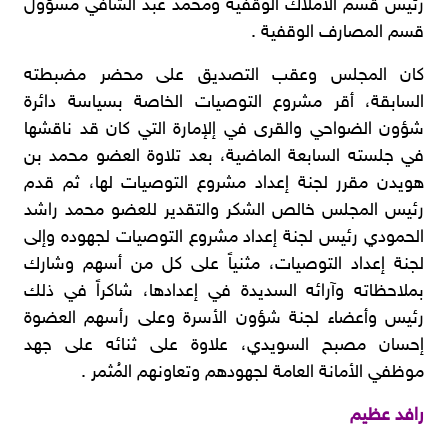
رئيس قسم الأملاك الوقفية ومحمد عبد الشافي مسؤول
قسم المصارف الوقفية .
كان المجلس وعقب التصديق على محضر مضبطته
السابقة، أقر مشروع التوصيات الخاصة بسياسة دائرة
شؤون الضواحي والقرى في إلإمارة التي كان قد ناقشها
في جلسته السابعة الماضية، بعد تلاوة العضو محمد بن
هويدن مقرر لجنة إعداد مشروع التوصيات لها، ثم قدم
رئيس المجلس خالص الشكر والتقدير للعضو محمد راشد
الحمودي رئيس لجنة إعداد مشروع التوصيات لجهوده وإلى
لجنة إعداد التوصيات، مثنياً على كل من أسهم وشارك
بملاحظاته وآرائه السديدة في إعدادها، شاكراً في ذلك
رئيس وأعضاء لجنة شؤون الأسرة وعلى رأسهم العضوة
إحسان مصبح السويدي، علاوة على ثنائه على جهد
موظفي الأمانة العامة لجهودهم وتعاونهم المُثمر .
رافد عظيم