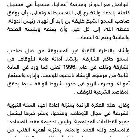
التواصل مع الدوائر ومتابعة أعمالها، متوجهاً في مستهل
كلمته بالدعاء والتضرع إلى الله سبحانه وتعالى، بأن يوفق
صاحب السمو الشيخ خليفة بن زايد آل نهيان رئيس الدولة،
حفظه الله، إلى كل خير، وأن يمتعه ويلبسه الصحة
والعافية ويتم له الشفاء .
وأشاد بالنظرة الثاقبة غير المسبوقة من قبل صاحب
السمو حاكم الشارقة، بإنشاء أمانة عامة للأوقاف في
الشارقة وذلك في عام ،1996 تعنى كما ورد في المادة
الثانية من مرسوم الإنشاء بالدعوة للوقف، وإدارة واستثمار
أمواله، وصرف الريع في حدود شروط الواقف، بما يحقق
المقاصد الشرعية للوقف .
وقال: هذه الفكرة الرائدة بمنزلة إعادة إحياء السنة النبوية
الشريفة في مجال الأوقاف، وفتحها، ونشر خيرها ليشمل
جميع القطاعات المجتمعية، وليس تحجيمه فقط للمساجد،
فالمساجد ولله الحمد والمنة، بمنزلة أهمية القلب من