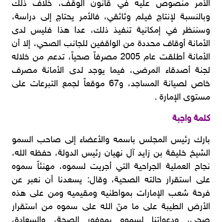
الأمر منصوص عليه في قانون الوقف، خلاف ذلك
وبالنسبة لإنتاج فيلم وثائقي، فالأمر يحتاج إلى دراسة،
وسننظر في إمكانية تنفيذ ذلك، عدا هذا فليس لدى
الأمانة أوقاف محددة من الواقفين للجانب الصحي، إلا أن
الأمانة أطلقت عام 2005 مصرفاً صحياً، تدعم من خلاله
لجنة أصدقاء المرضى، فيما يوجد لدى الأمانة مصرف
خاص لصيانة المساجد، و67 موقعاً لجمع التبرعات على
مستوى الإمارة .
كلمة واجبة
بارك رئيس المجلس باسمه والأعضاء إلى صاحب السمو
الشيخ خليفة بن زايد آل نهيان رئيس الدولة، حفظه الله،
نجاح العملية الجراحية التي أجريت لسموه، مهنئاً سموه
على استقرار حالته الصحية، وقال: يسعدنا أن نعبر عن
فرحة شعب الإمارات بمواطنيه ومقيميه ومن على هذه
الأرض الطيبة على ما منّ الله على سموه من استقرار
صحي، ودعواتنا لسموه بموفور الصحة، والسعادة،