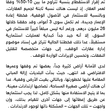
تم إقرار الاستقطاع بنسبة تتراوح ما بين 10-50% وفقاً
لعمر العقار، إذ ليست هناك نسبة ثابتة لجميع العقارات،
وبالنسبة للاستثمار في الأصول الوقفية، فخطة إعادة
الإعمار جديدة، لم تكمل سوى 3 أعوام، وقد حققنا خلالها
26 مليون درهم، ورغم أنه ليس مبلغاً كبيراً للاستثمار في
السوق، إلا أنه جيد جداً كبداية لعمليات استثمارية
مستقبلاً، عدا ذلك فخطتنا الحالية تتركز في إسناد موضوع
إدارة عقارات الوقف، إلى جهات متخصصة لتقليل
النفقات، وتحسين الإيرادات الواردة للوقف .
لدى الأمانة أراض كثيرة جداً، بعضها تم وقفها وعمرها
الافتراضي قد انتهى، حيث بدأت البلديات إزالة المباني
المقامة عليها لخطورتها، وبالتالي بقيت الأرض وقفية، عدا
أن هناك أراضي صغيرة المساحة، تصاحبها ارتدادات معينة،
بما لا يتيح الاستفادة منها بشكل كامل، لذا يجب استثمارها
عن طريق إعطائها إلى جهات أخرى للقيام بذلك، وإن
واجهت – تلك الجهات – المشكلة ذاتها لوجود الارتدادات .