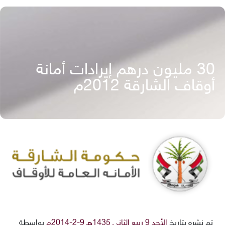
30 مليون درهم إيرادات أمانة
أوقاف الشارقة 2012م
تم نشره بتاريخ
الأحد 9 ربيع الثاني 1435هـ 9-2-2014م
بواسطة