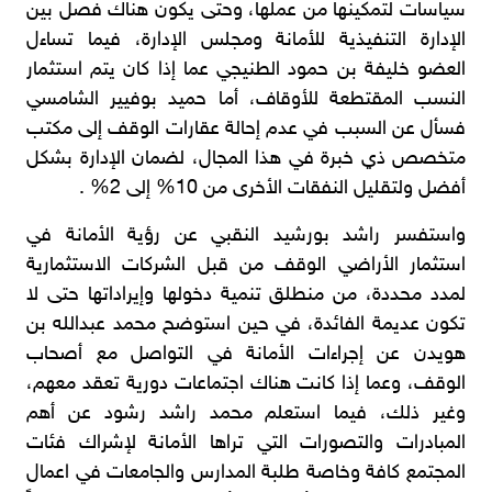
سياسات لتمكينها من عملها، وحتى يكون هناك فصل بين
الإدارة التنفيذية للأمانة ومجلس الإدارة، فيما تساءل
العضو خليفة بن حمود الطنيجي عما إذا كان يتم استثمار
النسب المقتطعة للأوقاف، أما حميد بوفيير الشامسي
فسأل عن السبب في عدم إحالة عقارات الوقف إلى مكتب
متخصص ذي خبرة في هذا المجال، لضمان الإدارة بشكل
أفضل ولتقليل النفقات الأخرى من 10% إلى 2% .
واستفسر راشد بورشيد النقبي عن رؤية الأمانة في
استثمار الأراضي الوقف من قبل الشركات الاستثمارية
لمدد محددة، من منطلق تنمية دخولها وإيراداتها حتى لا
تكون عديمة الفائدة، في حين استوضح محمد عبدالله بن
هويدن عن إجراءات الأمانة في التواصل مع أصحاب
الوقف، وعما إذا كانت هناك اجتماعات دورية تعقد معهم،
وغير ذلك، فيما استعلم محمد راشد رشود عن أهم
المبادرات والتصورات التي تراها الأمانة لإشراك فئات
المجتمع كافة وخاصة طلبة المدارس والجامعات في اعمال