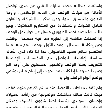
واستعلم عبدالله محمد مبارك النقبي عن مدى تواصل
الأمانة مع هيئات الوقف في العالم الإسلامي، وأوجه
التعاون والتنسيق بينها، وعن مذكرات الشراكة، والتعاون
لتبادل الخبرات والاستفادة من المشاريع المشتركة، وغير
ذلك، أما محمد أحمد الظهوري فسأل عن جواز نقل الوقف
إذا تعطلت منافعه إلى نظيره مما فيه مصلحة الوقف،
وعن إمكانية استبدال الوقف الأول بوقف أنفع منه، فيما
استفسر سالم سعيد الخاصوني عما إذا كان لدى الأمانة
سياسة إعلامية للتواصل مع المؤسسات الإعلامية
للتعريف بسنة الوقف وتشجيع المحسنين على أوجه البر
وغير ذلك، وعما إذا كانت قد اتجهت إلى إنتاج فيلم توثيقي
يوضح أنواع الوقف وثوابه .
ولم تقف مداخلات الأعضاء عند ما تم ذكرهم منهم فقط،
حيث كانت هناك مداخلات موضوعية من راشد المحيان،
وإحسان السويدي رئيسة لجنة شؤون الأسرة، وعدنان
الحمادي نائب رئيس المجلس، وعبدالله السجواني، وغيرهم