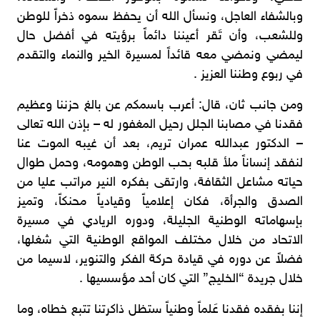
وبالشفاء العاجل، ونسأل الله أن يحفظ سموه ذخراً للوطن
وللشعب، وأن تَقر أعيننا دائماً برؤيته في أفضل حال
ليمضي ونمضي معه قائداً لمسيرة الخير والنماء والتقدم
في ربوع وطننا العزيز .
ومن جانب ثان، قال: أعرب باسمكم عن بالغ حزننا وعظيم
فقدنا في مصابنا الجلل رحيل المغفور له – بإذن الله تعالى
– الدكتور عبدالله عمران تريم، بعد أن غيبه الموت عنا
لنفقد إنساناً ملأ قلبه بحب الوطن وهمومه، وحمل طوال
حياته مشاعل الثقافة، وارتقى بفكره النير مراتب عليا من
الصدق والجرأة، فكان إعلامياً وقيادياً محنكاً، وتميز
بإسهاماته الوطنية الجليلة، ودوره الريادي في مسيرة
الاتحاد من خلال مختلف المواقع الوطنية التي شغلها،
فضلاً عن دوره في قيادة حركة الفكر والتنوير، لاسيما من
خلال جريدة “الخليج” التي كان أحد مؤسسيها .
إننا بفقده فقدنا عَلماً وطنياً ستظل ذاكرتنا تتبع خطاه، وما