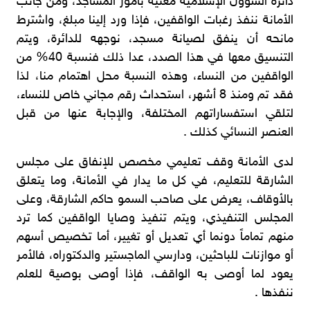
دائرة الشؤون الإسلامية معنية بأمور المساجد، ومن جانب
الأمانة ننفذ رغبات الواقفين، فإذا ورد إلينا مبلغ، واشترط
مانحه أن ينفق لصيانة مسجد، نوجهه للدائرة، ويتم
التنسيق معها في هذا الصدد، عدا ذلك فنسبة 40% من
الواقفين من النساء، وهذه النسبة محل اهتمام منا، لذا
فقد تم ومنذ 8 أشهر، استحداث رقم مجاني خاص للنساء،
لتلقي استفساراتهم المختلفة، والإجابة عنها من قبل
العنصر النسائي كذلك .
لدى الأمانة وقف تعليمي مخصص للإنفاق على مجلس
الشارقة للتعليم، في كل ما يدار في الأمانة، وما يتعلق
بالأوقاف، يعرض على صاحب السمو حاكم الشارقة، وعلى
المجلس التنفيذي، ويتم تنفيذ وصايا الواقفين كما ترد
منهم تماماً دونما أي تعديل أو تغيير، أما تخصيص أسهم
أو موازنات للباحثين، ودارسي الماجستير والدكتوراه، فالأمر
يعود لما أوصى به الواقف، فإذا أوصى بوصية للعلم
ننفذها .