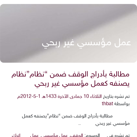
عمل مؤسسي غير ربحي
مطالبة بأدراج الوقف ضمن “نظام”نظام
يصنفه كعمل مؤسسي غير ربحي
تم نشره بتاريخ
الثلاثاء 10 جمادى الآخرة 1433هـ 1-5-2012م
بواسطة
thbat
مطالبة بأدراج الوقف ضمن “نظام”يصنفه كعمل
مؤسسي غير ربحي ..
تم نشره في
الوسوم:
الوقف
,
عمل مؤسسي
,
عمل
اترك