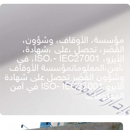
مؤسسة، الأوقاف، وشؤون،
القُصّر، تحصل ،على ،شهادة،
الأيزو، ISO،- IEC27001، في
،أمن،المعلوماتمؤسسة الأوقاف
وشؤون القُصّر تحصل على شهادة
الأيزو ISO- IEC27001 في أمن
المعلومات