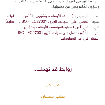
شهادة الأيزو في أمن المعلوما دبي: أعلنت مؤسسة الأوقاف
وشؤون القُصّر بدبي عن حصولها..
تم
الوسوم:
مؤسسة، الأوقاف، وشؤون، القُصّر،
اترك
نشره
تحصل ،على ،شهادة، الأيزو، ISO،- IEC27001،
تعليقاً
في
في ،أمن،المعلوماتمؤسسة الأوقاف وشؤون
آخر
القُصّر تحصل على شهادة الأيزو ISO- IEC27001
الأخبار
في أمن المعلومات
روابط قد تهمك..
من نحن
طلب استشارة