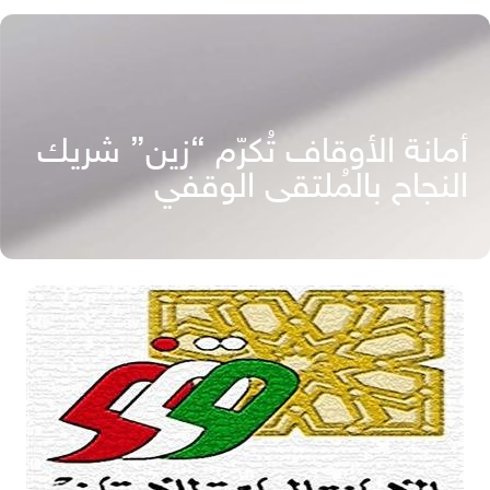
أمانة الأوقاف تُكرّم “زين” شريك
النجاح بالمُلتقى الوقفي