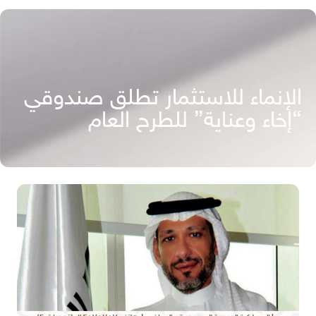
الإنماء للاستثمار تطلق صندوقي
“إخاء وعناية” للطرح العام