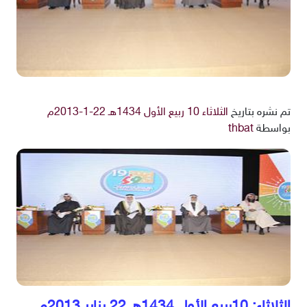
تم نشره بتاريخ
الثلاثاء 10 ربيع الأول 1434هـ 22-1-2013م
بواسطة
thbat
الثلاثاء: 10ربيع الأول 1434هـ 22 يناير 2013م