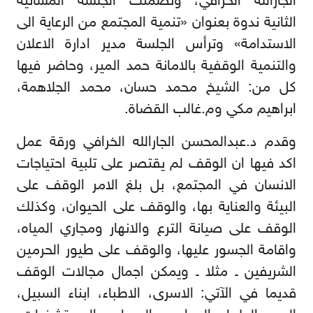
الجارالله الخرافي، وتضمنت الجلسة المسائية
الثانية ندوة بعنوان «تنمية المجتمع من الرعاية الى
الاستدامة» وترأس الجلسة مدير ادارة الاعلان
والتنمية الوقفية بالامانة حمد المير، وحاضر فيها
كل من: الشيخ محمد حسان، محمد الجلاهمة،
ابراهيم مكي وم.غالب القضاة.
وقدم د.عبدالمحسن الجارالله الخرافي ورقة عمل
اكد فيها ان الوقف لم يقتصر على تلبية احتياجات
الانسان في المجتمع، بل بلغ الامر الوقف على
البيئة والعناية بها، والوقف على الحيوان، وكذلك
الوقف على صيانة الترع والانهار ومجاري المياه،
واقامة الجسور عليها، والوقف على طيور الحرمين
الشريفين ـ مثلا ـ ويمكن اجمال مجالات الوقف
قديما في الآتي: الاسرى، الاطباء، ابناء السبيل،