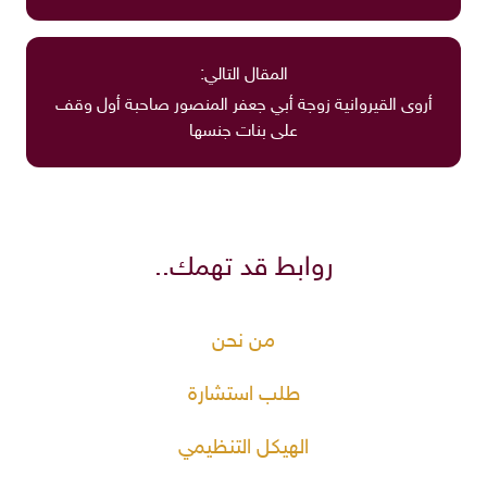
المقال التالي:
أروى القيروانية زوجة أبي جعفر المنصور صاحبة أول وقف
على بنات جنسها
روابط قد تهمك..
من نحن
طلب استشارة
الهيكل التنظيمي