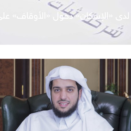
لا لدى «الإسكان» دخول «الأوقاف» 