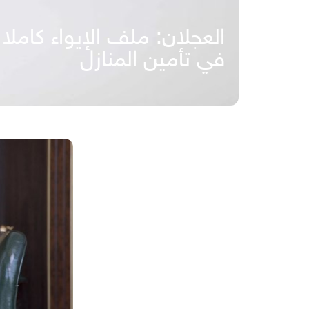
العجلان: ملف الإيواء كام
في تأمين المنازل