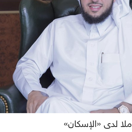
املا لدى «الإسكان»