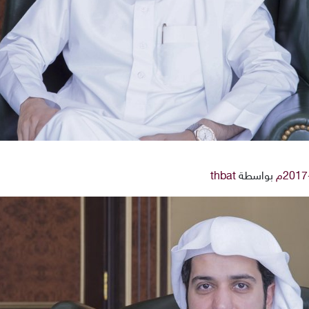
بواسطة
thbat