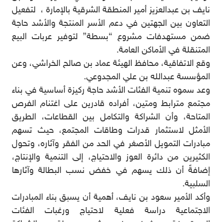
نايف بن عبدالعزيز أمير المنطقة الشرقية بالإمارة ، لتفعيل
التعاون بين الجهتين في دعم الأسر المنتجة والأشد حاجة
ضمن مستهدفات مشروع “بسطة” لتوفير عربات البيع
المتنقلة في الأماكن العامة.
وقع الاتفاقية، محافظ الهيئة عماد بن صالح الخراشي، وعن
المؤسسة عبدالله بن علي المجدوعي.
وعد سموه تنمية الفئات الأشد حاجة ركيزة أساسية في بناء
مجتمع مترابط ومتين، أفراده قادرين على اغتنام الفرص
المتاحة، وأن الشراكة والتكامل بين القطاعات، الطريق
الأمثل لاستثمار قدرات وطاقات المجتمع، حيث تسهم
مبادرات التمويل الأصغر في الحد من الفقر وآثاره، وتحول
الكثيرين من دائرة العوز والاحتياج، إلى التنمية والإنتاج،
إضافةً أن ذلك يسهم في خفض نسب البطالة وآثارها
السلبية.
وأكد الأمير سعود بن نايف، أهمية أن يسبق بناء المبادرات
الاجتماعية دراسة فعلية لاحتياج ورغبات الفئات