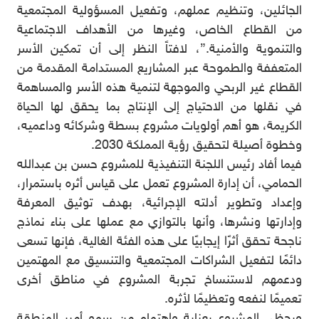
الجائلين، وتنظيم عملهم، وتفعيل المسؤولية المجتمعية
من القطاع الخاص، وغيرها من الأهداف الاجتماعية
والتنموية والأمنية.”، لافتاً النظر إلى أن تمكين الأسر
المتعففة والطموحة عبر المشاريع المستدامة المقدمة من
القطاع غير الربحي والموجهة لتنمية هذه الأسر والمساهمة
في نقلها من الاحتياج إلى الإنتاج بما يحقق لها الحياة
الكريمة، هو أهم أولويات مشروع بسطة وشركائه وداعميه،
وخطوة أصيلة لتحقيق رؤية المملكة 2030.
فيما أفاد رئيس اللجنة التنفيذية للمشروع حسن بن عبدالله
الحمامي، أن إدارة المشروع تعمل على قياس أثره باستمرار،
وإعداد وتطوير أدلته الإجرائية، بهدف توثيق المعرفة
وإدارتها ونشرها، وأنها بالتوازي مع عملها على بناء نماذج
ناجحة تحقق أثرًا إيجابيًا على هذه الفئة الغالية، فإنها تسعى
دائمًا لتفعيل الشراكات المجتمعية والتنسيق مع المهتمين
ودعمهم لاستنساخ تجربة المشروع في مناطق أخرى
تعميمًا لنفعه وتعظيمًا لأثره.
ويحظى المشروع بعناية واهتمام من سمو أمير المنطقة