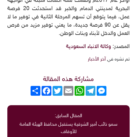
أواخر عام 2017م وضمت ستة أكشاك مثبتة في الواجهة
البحرية لمدينتي الدمام والخبر قد استحدثت 20 فرصة
عمل، فيما يتوقع أن تسهم المرحلة الثانية في توفير ما لا
يقل عن 90 فرصة جديدة، ما يعني توفير مزيد من فرص
العمل والدخل لأبناء وبنات الوطن.
المصدر:
وكالة الانباء السعودية
تم نشره في
آخر الأخبار
مشاركة هذه المقالة
Messenger
Telegram
WhatsApp
Email
Twitter
انشر
Facebook
المقال السابق:
سمو نائب أمير الشرقية يستقبل محافظ الهيئة العامة
للأوقاف