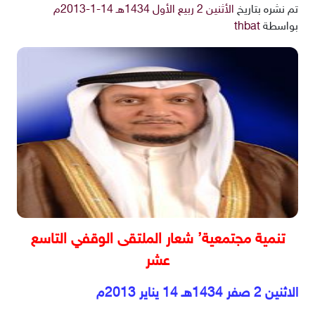
تم نشره بتاريخ
الأثنين 2 ربيع الأول 1434هـ 14-1-2013م
بواسطة
thbat
تنمية مجتمعية’ شعار الملتقى الوقفي التاسع
عشر
الاثنين 2 صفر 1434هـ 14 يناير 2013م