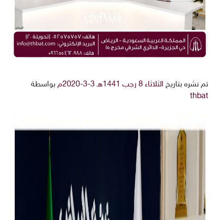
تم نشره بتاريخ
الثلاثاء 8 رجب 1441هـ 3-3-2020م
بواسطة
thbat