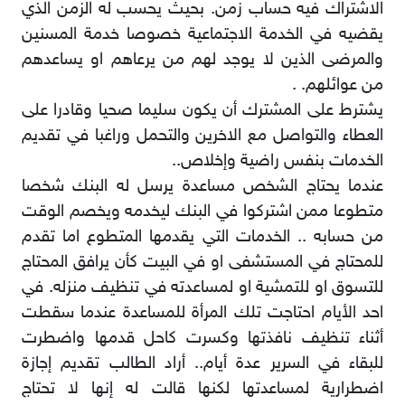
الاشتراك فيه حساب زمن. بحيث يحسب له الزمن الذي
يقضيه في الخدمة الاجتماعية خصوصا خدمة المسنين
والمرضى الذين لا يوجد لهم من يرعاهم او يساعدهم
من عوائلهم. .
يشترط على المشترك أن يكون سليما صحيا وقادرا على
العطاء والتواصل مع الاخرين والتحمل وراغبا في تقديم
الخدمات بنفس راضية وإخلاص..
عندما يحتاج الشخص مساعدة يرسل له البنك شخصا
متطوعا ممن اشتركوا في البنك ليخدمه ويخصم الوقت
من حسابه .. الخدمات التي يقدمها المتطوع اما تقدم
للمحتاج في المستشفى او في البيت كأن يرافق المحتاج
للتسوق او للتمشية او لمساعدته في تنظيف منزله. في
احد الأيام احتاجت تلك المرأة للمساعدة عندما سقطت
أثناء تنظيف نافذتها وكسرت كاحل قدمها واضطرت
للبقاء في السرير عدة أيام.. أراد الطالب تقديم إجازة
اضطرارية لمساعدتها لكنها قالت له إنها لا تحتاج