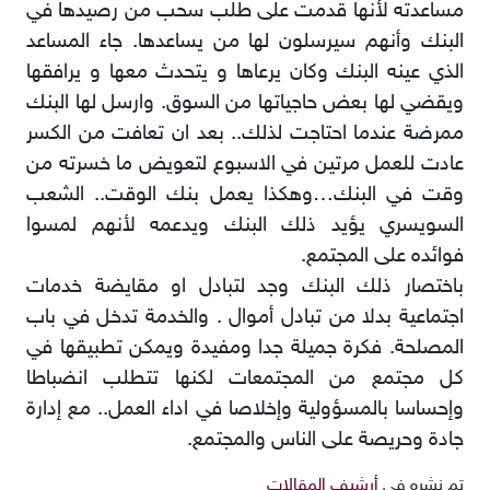
مساعدته لأنها قدمت على طلب سحب من رصيدها في
البنك وأنهم سيرسلون لها من يساعدها. جاء المساعد
الذي عينه البنك وكان يرعاها و يتحدث معها و يرافقها
ويقضي لها بعض حاجياتها من السوق. وارسل لها البنك
ممرضة عندما احتاجت لذلك.. بعد ان تعافت من الكسر
عادت للعمل مرتين في الاسبوع لتعويض ما خسرته من
وقت في البنك…وهكذا يعمل بنك الوقت.. الشعب
السويسري يؤيد ذلك البنك ويدعمه لأنهم لمسوا
فوائده على المجتمع.
باختصار ذلك البنك وجد لتبادل او مقايضة خدمات
اجتماعية بدلا من تبادل أموال . والخدمة تدخل في باب
المصلحة. فكرة جميلة جدا ومفيدة ويمكن تطبيقها في
كل مجتمع من المجتمعات لكنها تتطلب انضباطا
وإحساسا بالمسؤولية وإخلاصا في اداء العمل.. مع إدارة
جادة وحريصة على الناس والمجتمع.
تم نشره في
أرشيف المقالات