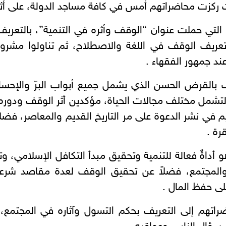
 ركزت محاضراتهم أمس في كافة مساجد الدولة، على أث
التي حملت عنوان “الوقف وأثره في التنمية”، بالتعري
ى تعريف الوقف في اللغة والاصطلاح، ثم تناولوا مشر
ند جمهور الفقهاء .
 بالقرض الحسن الذي يشمل جميع أبواب البرّ والإحسا
تشمل مختلف مجالات الحياة، مؤكدين أثر الوقف ودوره 
 في نشر الدعوة على مر التاريخ القديم والمعاصر، فضلاً
رة .
داةٌ فعالة للتنمية وتحقيق مبدأ التكافل الإسلامي، وتحق
 والمجتمع، فضلاً عن تحقيق الوقف لعدة مقاصد شرعي
لى حفظ المال .
راتهم إلى التعريف بحكم التسول وآثاره في المجت