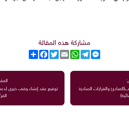
مشاركة هذه المقالة
Messenger
Telegram
WhatsApp
Email
Twitter
انشر
Facebook
:
المقا
ب(المبادئ والقرارات الصادرة
توقيع عقد إنشاء وقف خيري لدعم
ئية)
القرآ