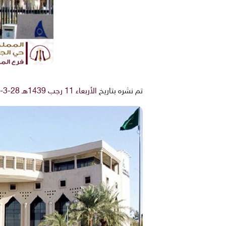
تم نشره بتاريخ
الأربعاء 11 رجب 1439هـ 28-3-2018م