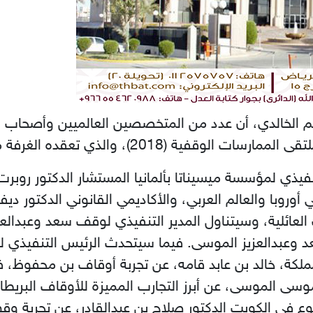
 الخالدي، أن عدد من المتخصصين العالميين وأصحاب ال
ذي تعقده الغرفة ممثلة بلجنة الأوقاف الأحد المقبل.
تنفيذي لمؤسسة ميسيناتا بألمانيا المستشار الدكتور رو
ي أوروبا والعالم العربي، والأكاديمي القانوني الدكتور
العائلية، وسيتناول المدير التنفيذي لوقف سعد وعبدالعز
 وعبدالعزيز الموسى. فيما سيتحدث الرئيس التنفيذي لش
ملكة، خالد بن عابد قامه، عن تجربة أوقاف بن محفوظ
سى الموسى، عن أبرز التجارب المميزة للأوقاف البريط
ع في الكويت الدكتور صلاح بن عبدالقادر، عن تجربة وق