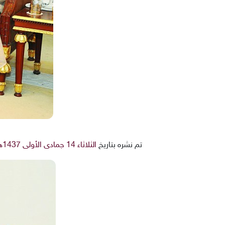
تم نشره بتاريخ
الثلاثاء 14 جمادى الأولى 1437هـ 23-2-2016م