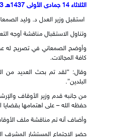
الثلاثاء 14 جمادى الأولى 1437هـ 23 فبراير 2016 م
استقبل وزير العدل د. وليد الصمعان
وتناول الاستقبال مناقشة أوجه التع
وأوضح الصمعاني في تصريح له عقب ا
كافة المجالات.
وقال: “لقد تم بحث العديد من الا
البلدين”.
من جانبه قدم وزير الأوقاف والإرش
حفظه الله – على اهتمامها بقضايا ا
وأضاف أنه تم مناقشة ملف الأوقاف ا
حضر الاجتماع المستشار المشرف ال