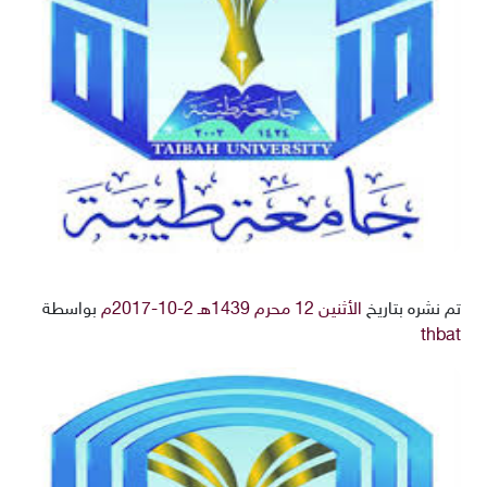
تم نشره بتاريخ
الأثنين 12 محرم 1439هـ 2-10-2017م
بواسطة
thbat