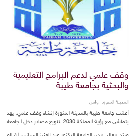
وقف علمي لدعم البرامج التعليمية
والبحثية بجامعة طيبة
المدينة المنورة -واس
أعلنت جامعة طيبة بالمدينة المنورة إنشاء وقف علمي, يهدف إلى
يتماشى مع رؤية المملكة 2030 لتنويع مصادر دخل الجامعات.
وبيّن معالي مدير الجامعة الدكتور عبد العزيز السراني، أنّ الوق