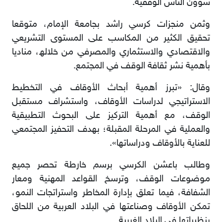
ﺷﺆون اﻟﻨﺎس اﻟﻮﻗﻔﯿﺔ.
وﺛﻤﻦ ﻣﻨﺠﺰات ﻛﺮﺳﻲ راﺷﺪ ﺑﺠﺎﻣﻌﺔ اﻹﻣﺎم، ﻣﺘﻮﻗﻌﺎ
ﺗﺤﻘﯿﻖ اﻟﻜﺜﯿﺮ ﻣﻦ اﻟﻤﻜﺎﺳﺐ ﻋﻠﻰ اﻟﻤﺴﺘﻮى اﻟﺘﺸﺮﯾﻌﻲ
واﻻﻗﺘﺼﺎدي واﻻﺳﺘﺜﻤﺎري واﻟﻤﺼﺮﻓﻲ ﻣﻦ ﺧﻼﻟﮫ، ﻣﻨﺎدﯾﺎ
ﺑﺄھﻤﯿﺔ ﻧﺸﺮ ﺛﻘﺎﻓﺔ اﻟﻮﻗﻒ ﻓﻲ اﻟﻤﺠﺘﻤﻊ.
وﻗﺎل: «ﺗﺒﺮز أھﻤﯿﺔ أﺑﺤﺎث اﻷوﻗﺎف ﻓﻲ اﻟﺘﺨﻄﯿﻂ
اﻻﺳﺘﺮاﺗﯿﺠﻲ ﻟﺪراﺳﺎت اﻷوﻗﺎف، واﺳﺘﺸﺮاف ﻣﺴﺘﻘﺒﻞ
اﻟﻮﻗﻒ، ﻣﻊ أھﻤﯿﺔ اﻟﺘﺮﻛﯿﺰ ﻋﻠﻰ اﻟﺒﺤﻮث اﻟﺘﻄﺒﯿﻘﯿﺔ
واﻟﻌﻤﻠﯿﺔ ﻓﻲ اﻟﻤﺮﺣﻠﺔ اﻟﻤﻘﺒﻠﺔ؛ ﺑﮭﺪف اﻟﺘﺤﻔﯿﺰ اﻟﻤﺠﺘﻤﻌﻲ
ﻟﻠﻌﻨﺎﯾﺔ ﺑﺎﻷوﻗﺎف ودراﺳﺎﺗﮭﺎ».
وطﺎﻟﺐ ﺑﺎﻋﺸﻦ اﻟﻜﺮﺳﻲ ﺑﺮﺳﻢ ﺧﺎرطﺔ ﺗﺤﺼﺮ ﺟﻤﯿﻊ
ﻣﻮﺿﻮﻋﺎت اﻟﻮﻗﻒ، وﺗﺮﺳﺦ اﻟﻘﻮاﻋﺪ اﻟﻤﮭﻨﯿﺔ وﻣﻌﺎر
اﻟﺸﻔﺎﻓﺔ، ﻓﯿﻤﺎ ﺗﻌﻠﻖ ﺑﺈدارة اﻟﻤﺨﺎطﺮ واﺳﺘﺮاﺗﺠﺎت اﻟﻨﻤﻮ،
ﺗﻤﻜﻦ اﻷوﻗﺎف وﺻﻨﺎﻋﺘﮭﺎ ﻓﻲ اﻟﺒﻼد اﻟﻌﺮﺑﯿﺔ ﻣﻦ اﻟﻠﺤﺎق
ﺑﻨﻈﯿﺮاﺗﮭﺎ ﻓﻲ اﻟﺒﻼد اﻟﻐﺮﺑﯿﺔ.