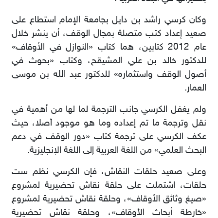
وﻛﺎن ﻛﺮﺳﻲ راﺷﺪ ﺑﻦ داﯾﻞ ﺑﺠﺎﻣﻌﺔ اﻹﻣﺎم اﺳﺘﻄﺎع ﻋﻠﻰ
ﺻﻌﯿﺪ إﻋﺪاد ﻛﺘﺐ ﻣﺘﺼﻠﺔ ﺑﻤﺠﺎل اﻟﻮﻗﻒ، أن ﯾﻨﺸﺮ ﺧﻼل
ﻋﺎم 2012 ﻛﺘﺎﺑﯿﻦ، ھﻤﺎ ﻛﺘﺎب «اﻟﻨﻮازل ﻓﻲ اﻷوﻗﺎف»
ﻟﻠﺪﻛﺘﻮر ﺧﺎﻟﺪ ﺑﻦ ﻋﻠﻲ اﻟﻤﺸﯿﻘﺢ، وﻛﺘﺎب «ﺑﺤﻮث ﻓﻲ
أﺻﻮل اﻟﻮﻗﻒ واﺳﺘﺜﻤﺎره» ﻟﻠﺪﻛﺘﻮر ﻋﺒﺪ ﷲ ﺑﻦ ﻣﻮﺳﻰ
اﻟﻌﻤﺎر.
وﻟﻢ ﯾﻐﻔﻞ اﻟﻜﺮﺳﻲ ﺟﺎﻧﺐ اﻟﺘﺮﺟﻤﺔ ﻟﻤﺎ ﻟﮭﺎ ﻣﻦ أھﻤﯿﺔ ﻓﻲ
ﻧﻘﻞ وﺗﺮﺟﻤﺔ ﻣﺎ ﺗﻢ إﻋﺪاده وﻣﺎ ھﻮ ﻣﻮﺟﻮد أﺻﻼ، ﺣﯿﺚ
ﻋﻜﻒ اﻟﻜﺮﺳﻲ ﻋﻠﻰ ﺗﺮﺟﻤﺔ ﻛﺘﺎب «دور اﻟﻮﻗﻒ ﻓﻲ دﻋﻢ
اﻟﺒﺤﺚ اﻟﻌﻠﻤﻲ» ﻣﻦ اﻟﻠﻐﺔ اﻟﻌﺮﺑﯿﺔ إﻟﻰ اﻟﻠﻐﺔ اﻹﻧﺠﻠﯿﺰﯾﺔ.
وﻋﻠﻰ ﺻﻌﯿﺪ ﺣﻠﻘﺎت اﻟﻨﻘﺎش، ﻓﺈن اﻟﻜﺮﺳﻲ ﻧﻈﻢ ﺳﺖ
ﺣﻠﻘﺎت، اﺷﺘﻤﻠﺖ ﻋﻠﻰ ﺣﻠﻘﺔ ﻧﻘﺎش ﺗﺤﻀﯿﺮﯾﺔ ﻟﻤﺸﺮوع
«ﺻﯿﻎ وﺛﺎﺋﻖ اﻷوﻗﺎف»، وﺣﻠﻘﺔ ﻧﻘﺎش ﺗﺤﻀﯿﺮﯾﺔ ﻟﻤﺸﺮوع
«ﺧﺎرطﺔ أﺑﺤﺎث اﻷوﻗﺎف»، وﺣﻠﻘﺔ ﻧﻘﺎش ﺗﺤﻀﯿﺮﯾﺔ