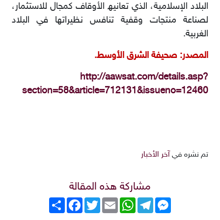
اﻟﺒﻼد اﻹﺳﻼﻣﯿﺔ، اﻟﺬي ﺗﻌﺎﻧﯿﮫ اﻷوﻗﺎف ﻛﻤﺠﺎل ﻟﻼﺳﺘﺜﻤﺎر،
ﻟﺼﻨﺎﻋﺔ ﻣﻨﺘﺠﺎت وﻗﻔﯿﺔ ﺗﻨﺎﻓﺲ ﻧﻈﯿﺮاﺗﮭﺎ ﻓﻲ اﻟﺒﻼد
اﻟﻐﺮﺑﯿﺔ.
المصدر: صحيفة الشرق الأوسط.
http://aawsat.com/details.asp?
section=58&article=712131&issueno=12460
تم نشره في
آخر الأخبار
مشاركة هذه المقالة
Messenger
Telegram
WhatsApp
Email
Twitter
انشر
Facebook