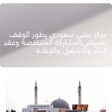
ﻣرﻛز ﺑﺣﺛﻲ ﺳﻌودي ﯾطور اﻟوﻗف
ﺑﺻﯾﻐﺗﻲاﻟﻣﺷﺎرﻛﺔ اﻟﻣﺗﻧﺎﻗﺻﺔ وﻋﻘد
اﻟﺑﻧﺎء واﻟﺗﺷﻐﯾل واﻹﻋﺎدة