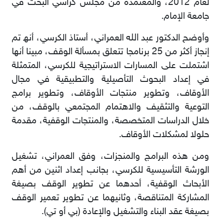
ﻟﻌﺎم 2012، واﻟﻤﻌﺘﻤﺪة ﻣﻦ ﻣﺠﻠﺲ ﻛﺮاﺳﻲ اﻟﺒﺤﺚ ﻓﻲ
ﺟﺎﻣﻌﺔ اﻹﻣﺎم.
وأوﺿﺢ اﻟﺪﻛﺘﻮر ﻋﺒﺪ ﷲ اﻟﻌﻤﺮاﻧﻲ، أﺳﺘﺎذ اﻟﻜﺮﺳﻲ، أﻧﮫ ﺗﻢ
إﻧﺠﺎز أﻛﺜﺮ ﻣﻦ 25 ﺑﺮﻧﺎﻣﺠﺎ ﺗﺘﻌﻠﻖ ﺑﻤﺴﺄﻟﺔ اﻟﻮﻗﻒ، ﻣﺒﯿﻨﺎ أﻧﮭﺎ
اﺷﺘﻤﻠﺖ ﻋﻠﻰ اﻟﻤﺴﺎرات اﻻﺳﺘﺮاﺗﯿﺠﯿﺔ ﻟﻠﻜﺮﺳﻲ، اﻟﻤﺘﻤﺜﻠﺔ
ﻓﻲ إﻋﺪاد اﻟﺒﺤﻮث اﻟﺘﺄﺻﯿﻠﯿﺔ واﻟﺘﻄﺒﯿﻘﯿﺔ ﻓﻲ ﻣﺠﺎل
اﻷوﻗﺎف، وﺗﻄﻮﯾﺮ ﻣﻨﺘﺠﺎت اﻷوﻗﺎف، وﺗﻄﻮﯾﺮ ﺑﺮاﻣﺞ
اﻟﺘﻮﻋﯿﺔ واﻟﺘﺜﻘﯿﻒ واﻻھﺘﻤﺎم اﻟﻤﺠﺘﻤﻌﻲ ﺑﺎﻟﻮﻗﻒ، ﻣﻦ
ﺧﻼل اﻟﺪراﺳﺎت اﻟﻤﺘﺨﺼﺼﺔ، واﻟﻤﻨﺘﺠﺎت اﻟﻮﻗﻔﯿﺔ، ﻣﻘﺪﻣﺔ
ﺣﻠﻮﻻ ﻟﻤﺸﻜﻼت اﻷوﻗﺎف.
وﻣﻦ ھﺬه اﻟﺒﺮاﻣﺞ واﻟﻤﻨﺠﺰات، وﻓﻖ اﻟﻌﻤﺮاﻧﻲ، ﺗﺸﻐﯿﻞ
اﻟﻮرﺷﺔ اﻟﺘﺄﺳﯿﺴﯿﺔ ﻟﻠﻜﺮﺳﻲ، ﺑﺠﺎﻧﺐ إﻋﺪاد اﺛﻨﯿﻦ ﻣﻦ أھﻢ
اﻷﺑﺤﺎث اﻟﻮﻗﻔﯿﺔ، أﺣﺪھﻤﺎ ﻋﻦ ﺗﻄﻮﯾﺮ اﻟﻮﻗﻒ ﺑﺼﯿﻐﺔ
اﻟﻤﺸﺎرﻛﺔ اﻟﻤﺘﻨﺎﻗﺼﺔ، وﺛﺎﻧﯿﮭﻤﺎ ﻋﻦ ﺗﻄﻮﯾﺮ ﺗﻌﻤﯿﺮ اﻟﻮﻗﻒ
ﺑﺼﯿﻐﺔ ﻋﻘﺪ اﻟﺒﻨﺎء واﻟﺘﺸﻐﯿﻞ واﻹﻋﺎدة (ﺑﻲ أو ﺗﻲ).