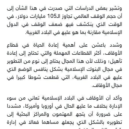
وﺗﺸﯿﺮ ﺑﻌﺾ اﻟﺪراﺳﺎت اﻟﺘﻲ ﺻﺪرت ﻓﻲ ھﺬا اﻟﺸﺄن إﻟﻰ
أن ﺣﺠﻢ اﻟﻮﻗﻒ اﻟﻌﺎﻟﻤﻲ ﺗﺠﺎوز اﻟـ105 ﻣﻠﯿﺎرات دوﻻر، ﻓﻲ
اﻟﻮﻗﺖ اﻟﺬي ﯾﻨﻜﺸﻒ ﻓﯿﮫ ﺿﻌﻒ اﻟﻮﻗﻒ ﻓﻲ اﻟﺪول
اﻹﺳﻼﻣﯿﺔ ﻣﻘﺎرﻧﺔ ﺑﻤﺎ ھﻮ ﻋﻠﯿﮫ ﻓﻲ اﻟﺒﻼد الغربية.
وﺷﺪد ﺑﺎﻋﺸﻦ ﻋﻠﻰ أھﻤﯿﺔ إﻋﺎدة اﻟﺤﯿﺎة ﻓﻲ ﻗﻄﺎع
اﻷوﻗﺎف، أﻛﺜﺮ اﻟﻘﻄﺎﻋﺎت اﻟﻤﮭﻤﻠﺔ واﻟﺘﻲ ﺗﺤﺘﺎج إﻟﻰ إﻋﺎدة
ﺗﺄھﯿﻞ؛ وذﻟﻚ ﻷن ھﺬا اﻟﻤﺠﺎل ﯾﺤﺘﺎج إﻟﻰ ﻧﻮع ﻣﻦ اﻟﺘﻄﻮﯾﺮ
ﻓﻲ ﻣﺠﺎل اﻟﺒﻨﻮك اﻹﺳﻼﻣﯿﺔ ﺑﺸﻜﻞ ﯾﻨﺎﻓﺲ اﻟﻮﺿﻊ اﻟﺬي
ﻋﻠﯿﮫ ﻓﻲ اﻟﺒﻼد اﻟﻐﺮﺑﯿﺔ، اﻟﺘﻲ ﻗﻄﻌﺖ ﺷﻮطﺎ ﻛﺒﯿﺮا ﻓﻲ
ﻣﺠﺎل اﻷوﻗﺎف.
وأﻛﺪ أن اﻷوﻗﺎف ﻓﻲ اﻟﺒﻼد اﻹﺳﻼﻣﯿﺔ ﺗﻌﺎﻧﻲ ﻣﻦ ﺳﻮء
اﻹدارة ﺑﺨﻼف ﻣﺎ ﻋﻠﯿﮫ اﻟﺤﺎل ﻓﻲ أوروﺑﺎ وأﻣﯿﺮﻛﺎ، ﻣﺸﺪدا
ﻋﻠﻰ ﺿﺮورة أن ﯾﺘﺠﮫ اﻟﻤﮭﺘﻤﻮن واﻟﻤﺮاﻛﺰ اﻟﺒﺤﺜﯿﺔ إﻟﻰ
ﺗﻄﻮﯾﺮه ﺑﺎﻟﺸﻜﻞ اﻟﺬي ﯾﺠﻌﻠﮫ ﻣﺴﺎھﻤﺎ ﻓﻌﺎﻻ ﻓﻲ إدارة