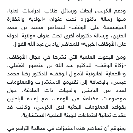
ودﻋﻢ اﻟﻜﺮﺳﻲ أﺑﺤﺎث ورﺳﺎﺋﻞ طﻼب اﻟﺪراﺳﺎت اﻟﻌﻠﯿﺎ،
ﻣﻨﮭﺎ رﺳﺎﻟﺔ دﻛﺘﻮراه ﺗﺤﺖ ﻋﻨﻮان «اﻟﻮﻻﯾﺔ واﻟﻨﻈﺎرة
اﻟﻤﺆﺳﺴﯿﺔ ﻋﻠﻰ اﻟﻮﻗﻒ» ﻟﻠﻤﺤﺎﺿﺮ ﻣﺤﻤﺪ ﺑﻦ ﺳﻌﺪ
اﻟﺤﻨﯿﻦ، ورﺳﺎﻟﺔ دﻛﺘﻮراه أﺧﺮى ﺗﺤﺖ ﻋﻨﻮان «وﻻﯾﺔ اﻟﺪوﻟﺔ
ﻋﻠﻰ اﻷوﻗﺎف اﻟﺨﯿﺮﯾﺔ» ﻟﻠﻤﺤﺎﺿﺮ زﯾﺎد ﺑﻦ ﻋﺒﺪ ﷲ اﻟﻔﻮاز.
وﻣﻦ اﻟﺒﺤﻮث اﻟﻌﻠﻤﯿﺔ اﻟﺘﻲ ﻧﺸﺮھﺎ ﻓﻲ ﻣﺠﺎل اﻷوﻗﺎف،
«زﻛﺎة اﻟﻮﻗﻒ» ﻟﻠﺪﻛﺘﻮر ﻋﺒﺪ ﷲ ﺑﻦ ﻣﻨﺼﻮر اﻟﻐﻔﯿﻠﻲ،
و«اﻟﺤﻤﺎﯾﺔ اﻟﻘﺎﻧﻮﻧﯿﺔ ﻷﻣﻮال اﻟﻮﻗﻒ» ﻟﻠﺪﻛﺘﻮر رﺿﺎ ﻣﺤﻤﺪ
ﻋﯿﺴﻰ، ﺑﺎﻹﺿﺎﻓﺔ إﻟﻰ ﺗﻘﺪﯾﻤﮫ اﻻﺳﺘﺸﺎرات واﻟﻤﻌﻠﻮﻣﺎت
ﻟﻌﺪد ﻣﻦ اﻟﺒﺎﺣﺜﯿﻦ واﻟﺠﮭﺎت ذات اﻟﻌﻼﻗﺔ، ﺣﻮل
ﻣﻮﺿﻮﻋﺎت ﻣﺨﺘﻠﻔﺔ ﻓﻲ اﻟﻮﻗﻒ، ﻣﻊ إﻓﺎدة اﻟﺒﺎﺣﺜﯿﻦ
ﺑﻘﻮاﻋﺪ اﻟﻤﻌﻠﻮﻣﺎت اﻟﺒﺤﺜﯿﺔ ﻟﺪى اﻟﻜﺮﺳﻲ، وﻛﺎﻧﺖ ﻗﺪ
ﻋﻘﺪت ﺛﻤﺎﻧﯿﺔ اﺟﺘﻤﺎﻋﺎت ﻟﻠﮭﯿﺌﺔ اﻟﻌﻠﻤﯿﺔ اﻻﺳﺘﺸﺎرﯾﺔ.
وﯾﺘﻮﻗﻊ أن ﺗﺴﺎھﻢ ھﺬه اﻟﻤﻨﺠﺰات ﻓﻲ ﻣﻌﺎﻟﺠﺔ اﻟﺘﺮاﺟﻊ ﻓﻲ