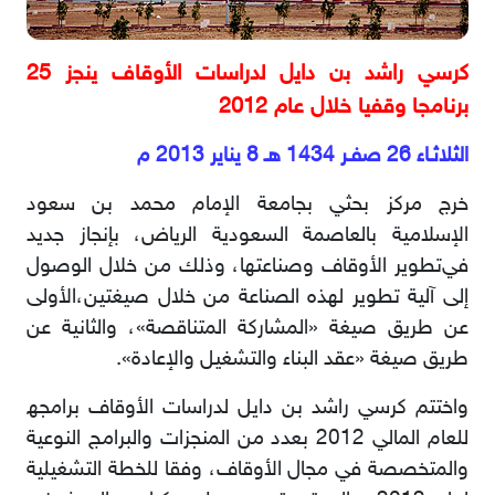
ﻛرﺳﻲ راﺷد ﺑن داﯾل ﻟدراﺳﺎت اﻷوﻗﺎف ﯾﻧﺟز 25
ﺑرﻧﺎﻣﺟﺎ وﻗﻔﯾﺎ ﺧﻼل ﻋﺎم 2012
اﻟﺜﻼﺛـﺎء 26 ﺻﻔـﺮ 1434 ھـ 8 ﯾﻨﺎﯾﺮ 2013 م
ﺧﺮج ﻣﺮﻛﺰ ﺑﺤﺜﻲ ﺑﺠﺎﻣﻌﺔ اﻹﻣﺎم ﻣﺤﻤﺪ ﺑﻦ ﺳﻌﻮد
اﻹﺳﻼﻣﯿﺔ ﺑﺎﻟﻌﺎﺻﻤﺔ اﻟﺴﻌﻮدﯾﺔ اﻟﺮﯾﺎض، ﺑﺈﻧﺠﺎز ﺟﺪﯾﺪ
ﻓﻲﺗﻄﻮﯾﺮ اﻷوﻗﺎف وﺻﻨﺎﻋﺘﮭﺎ، وذﻟﻚ ﻣﻦ ﺧﻼل اﻟﻮﺻﻮل
إﻟﻰ آﻟﯿﺔ ﺗﻄﻮﯾﺮ ﻟﮭﺬه اﻟﺼﻨﺎﻋﺔ ﻣﻦ ﺧﻼل ﺻﯿﻐﺘﯿﻦ،اﻷوﻟﻰ
ﻋﻦ طﺮﯾﻖ ﺻﯿﻐﺔ «اﻟﻤﺸﺎرﻛﺔ اﻟﻤﺘﻨﺎﻗﺼﺔ»، واﻟﺜﺎﻧﯿﺔ ﻋﻦ
طﺮﯾﻖ ﺻﯿﻐﺔ «ﻋﻘﺪ اﻟﺒﻨﺎء واﻟﺘﺸﻐﯿﻞ واﻹﻋﺎدة».
واﺧﺘﺘﻢ ﻛﺮﺳﻲ راﺷﺪ ﺑﻦ داﯾﻞ ﻟﺪراﺳﺎت اﻷوﻗﺎف ﺑﺮاﻣﺠﮫ
ﻟﻠﻌﺎم اﻟﻤﺎﻟﻲ 2012 ﺑﻌﺪد ﻣﻦ اﻟﻤﻨﺠﺰات واﻟﺒﺮاﻣﺞ اﻟﻨﻮﻋﯿﺔ
واﻟﻤﺘﺨﺼﺼﺔ ﻓﻲ ﻣﺠﺎل اﻷوﻗﺎف، وﻓﻘﺎ ﻟﻠﺨﻄﺔ اﻟﺘﺸﻐﯿﻠﯿﺔ