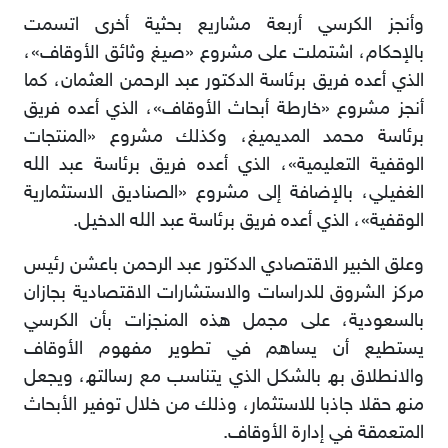
وأﻧﺠﺰ اﻟﻜﺮﺳﻲ أرﺑﻌﺔ ﻣﺸﺎرﯾﻊ ﺑﺤﺜﯿﺔ أﺧﺮى اﺗﺴﻤﺖ
ﺑﺎﻹﺣﻜﺎم، اﺷﺘﻤﻠﺖ ﻋﻠﻰ ﻣﺸﺮوع «ﺻﯿﻎ وﺛﺎﺋﻖ اﻷوﻗﺎف»،
اﻟﺬي أﻋﺪه ﻓﺮﯾﻖ ﺑﺮﺋﺎﺳﺔ اﻟﺪﻛﺘﻮر ﻋﺒﺪ اﻟﺮﺣﻤﻦ اﻟﻌﺜﻤﺎن، ﻛﻤﺎ
أﻧﺠﺰ ﻣﺸﺮوع «ﺧﺎرطﺔ أﺑﺤﺎث اﻷوﻗﺎف»، اﻟﺬي أﻋﺪه ﻓﺮﯾﻖ
ﺑﺮﺋﺎﺳﺔ ﻣﺤﻤﺪ اﻟﻤﺪﯾﻤﯿﻎ، وﻛﺬﻟﻚ ﻣﺸﺮوع «اﻟﻤﻨﺘﺠﺎت
اﻟﻮﻗﻔﯿﺔ اﻟﺘﻌﻠﯿﻤﯿﺔ»، اﻟﺬي أﻋﺪه ﻓﺮﯾﻖ ﺑﺮﺋﺎﺳﺔ ﻋﺒﺪ ﷲ
اﻟﻐﻔﯿﻠﻲ، ﺑﺎﻹﺿﺎﻓﺔ إﻟﻰ ﻣﺸﺮوع «اﻟﺼﻨﺎدﯾﻖ اﻻﺳﺘﺜﻤﺎرﯾﺔ
اﻟﻮﻗﻔﯿﺔ»، اﻟﺬي أﻋﺪه ﻓﺮﯾﻖ ﺑﺮﺋﺎﺳﺔ ﻋﺒﺪ ﷲ اﻟﺪﺧﯿﻞ.
وﻋﻠﻖ اﻟﺨﺒﯿﺮ اﻻﻗﺘﺼﺎدي اﻟﺪﻛﺘﻮر ﻋﺒﺪ اﻟﺮﺣﻤﻦ ﺑﺎﻋﺸﻦ رﺋﯿﺲ
ﻣﺮﻛﺰ اﻟﺸﺮوق ﻟﻠﺪراﺳﺎت واﻻﺳﺘﺸﺎرات اﻻﻗﺘﺼﺎدﯾﺔ ﺑﺠﺎزان
ﺑﺎﻟﺴﻌﻮدﯾﺔ، ﻋﻠﻰ ﻣﺠﻤﻞ ھﺬه اﻟﻤﻨﺠﺰات ﺑﺄن اﻟﻜﺮﺳﻲ
ﯾﺴﺘﻄﯿﻊ أن ﯾﺴﺎھﻢ ﻓﻲ ﺗﻄﻮﯾﺮ ﻣﻔﮭﻮم اﻷوﻗﺎف
واﻻﻧﻄﻼق ﺑﮫ ﺑﺎﻟﺸﻜﻞ اﻟﺬي ﯾﺘﻨﺎﺳﺐ ﻣﻊ رﺳﺎﻟﺘﮫ، وﯾﺠﻌﻞ
ﻣﻨﮫ ﺣﻘﻼ ﺟﺎذﺑﺎ ﻟﻼﺳﺘﺜﻤﺎر، وذﻟﻚ ﻣﻦ ﺧﻼل ﺗﻮﻓﯿﺮ اﻷﺑﺤﺎث
اﻟﻤﺘﻌﻤﻘﺔ ﻓﻲ إدارة اﻷوﻗﺎف.