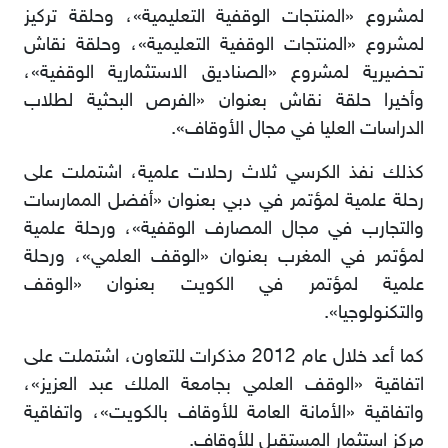
ﻟﻤﺸﺮوع «اﻟﻤﻨﺘﺠﺎت اﻟﻮﻗﻔﯿﺔ اﻟﺘﻌﻠﯿﻤﯿﺔ»، وﺣﻠﻘﺔ ﺗﺮﻛﯿﺰ
ﻟﻤﺸﺮوع «اﻟﻤﻨﺘﺠﺎت اﻟﻮﻗﻔﯿﺔ اﻟﺘﻌﻠﯿﻤﯿﺔ»، وﺣﻠﻘﺔ ﻧﻘﺎش
ﺗﺤﻀﯿﺮﯾﺔ ﻟﻤﺸﺮوع «اﻟﺼﻨﺎدﯾﻖ اﻻﺳﺘﺜﻤﺎرﯾﺔ اﻟﻮﻗﻔﯿﺔ»،
وأﺧﯿﺮا ﺣﻠﻘﺔ ﻧﻘﺎش ﺑﻌﻨﻮان «اﻟﻔﺮص اﻟﺒﺤﺜﯿﺔ ﻟﻄﻼب
اﻟﺪراﺳﺎت اﻟﻌﻠﯿﺎ ﻓﻲ ﻣﺠﺎل اﻷوﻗﺎف».
ﻛﺬﻟﻚ ﻧﻔﺬ اﻟﻜﺮﺳﻲ ﺛﻼث رﺣﻼت ﻋﻠﻤﯿﺔ، اﺷﺘﻤﻠﺖ ﻋﻠﻰ
رﺣﻠﺔ ﻋﻠﻤﯿﺔ ﻟﻤﺆﺗﻤﺮ ﻓﻲ دﺑﻲ ﺑﻌﻨﻮان «أﻓﻀﻞ اﻟﻤﻤﺎرﺳﺎت
واﻟﺘﺠﺎرب ﻓﻲ ﻣﺠﺎل اﻟﻤﺼﺎرف اﻟﻮﻗﻔﯿﺔ»، ورﺣﻠﺔ ﻋﻠﻤﯿﺔ
ﻟﻤﺆﺗﻤﺮ ﻓﻲ اﻟﻤﻐﺮب ﺑﻌﻨﻮان «اﻟﻮﻗﻒ اﻟﻌﻠﻤﻲ»، ورﺣﻠﺔ
ﻋﻠﻤﯿﺔ ﻟﻤﺆﺗﻤﺮ ﻓﻲ اﻟﻜﻮﯾﺖ ﺑﻌﻨﻮان «اﻟﻮﻗﻒ
واﻟﺘﻜﻨﻮﻟﻮﺟﯿﺎ».
ﻛﻤﺎ أﻋﺪ ﺧﻼل ﻋﺎم 2012 ﻣﺬﻛﺮات ﻟﻠﺘﻌﺎون، اﺷﺘﻤﻠﺖ ﻋﻠﻰ
اﺗﻔﺎﻗﯿﺔ «اﻟﻮﻗﻒ اﻟﻌﻠﻤﻲ ﺑﺠﺎﻣﻌﺔ اﻟﻤﻠﻚ عبد العزيز»،
واﺗﻔﺎﻗﯿﺔ «اﻷﻣﺎﻧﺔ اﻟﻌﺎﻣﺔ ﻟﻸوﻗﺎف ﺑﺎﻟﻜﻮﯾﺖ»، واﺗﻔﺎﻗﯿﺔ
ﻣﺮﻛﺰ اﺳﺘﺜﻤﺎر اﻟﻤﺴﺘﻘﺒﻞ ﻟﻸوﻗﺎف.