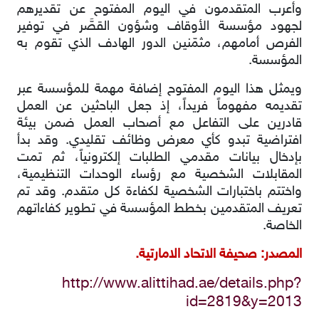
وأعرب المتقدمون في اليوم المفتوح عن تقديرهم
لجهود مؤسسة الأوقاف وشؤون القصَّر في توفير
الفرص أمامهم، مثمّنين الدور الهادف الذي تقوم به
المؤسسة.
ويمثل هذا اليوم المفتوح إضافة مهمة للمؤسسة عبر
تقديمه مفهوماً فريداً، إذ جعل الباحثين عن العمل
قادرين على التفاعل مع أصحاب العمل ضمن بيئة
افتراضية تبدو كأي معرض وظائف تقليدي. وقد بدأ
بإدخال بيانات مقدمي الطلبات إلكترونياً، ثم تمت
المقابلات الشخصية مع رؤساء الوحدات التنظيمية،
واختتم باختبارات الشخصية لكفاءة كل متقدم. وقد تم
تعريف المتقدمين بخطط المؤسسة في تطوير كفاءاتهم
الخاصة.
المصدر: صحيفة الاتحاد الامارتية.
http://www.alittihad.ae/details.php?
id=2819&y=2013