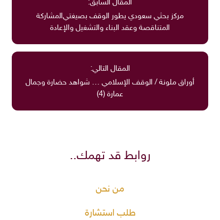
المقال السابق:
ﻣرﻛز ﺑﺣﺛﻲ ﺳﻌودي ﯾطور اﻟوﻗف ﺑﺻﯾﻐﺗﻲاﻟﻣﺷﺎرﻛﺔ
اﻟﻣﺗﻧﺎﻗﺻﺔ وﻋﻘد اﻟﺑﻧﺎء واﻟﺗﺷﻐﯾل واﻹﻋﺎدة
المقال التالي:
أوراق ملونة / الوقف الإسلامي … شواهد حضارة وجمال
عمارة (4)
روابط قد تهمك..
من نحن
طلب استشارة