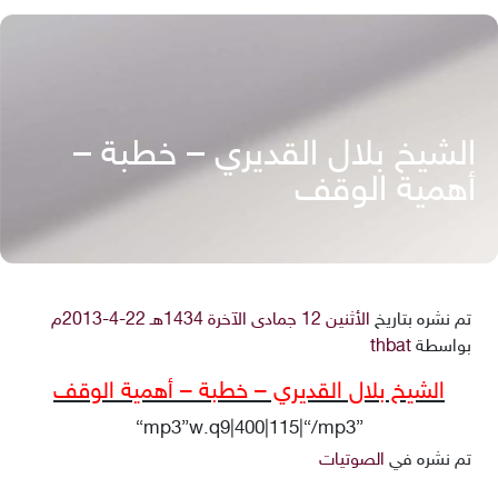
الشيخ بلال القديري – خطبة –
أهمية الوقف
تم نشره بتاريخ
الأثنين 12 جمادى الآخرة 1434هـ 22-4-2013م
بواسطة
thbat
الشيخ بلال القديري – خطبة – أهمية الوقف
{mp3}w.q9|400|115|{/mp3}
تم نشره في
الصوتيات