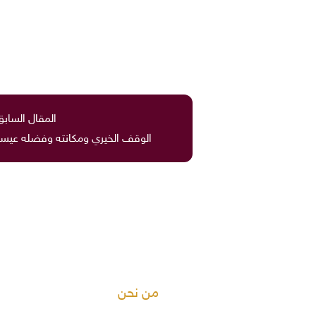
المقال السابق
الوقف الخيري ومكانته وفضله عيسى
من نحن