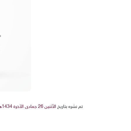
تم نشره بتاريخ
الأثنين 26 جمادى الآخرة 1434هـ 6-5-2013م