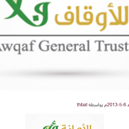
بواسطة
thbat