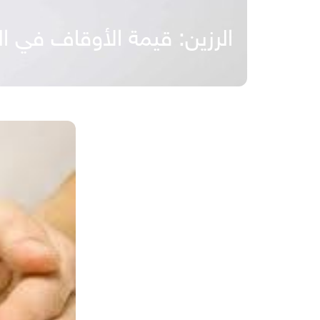
الرزين: قيمة الأوقاف في المملكة تتجاوز 500 مليار د