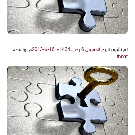
تم نشره بتاريخ
الخميس 6 رجب 1434هـ 16-5-2013م
بواسطة
thbat