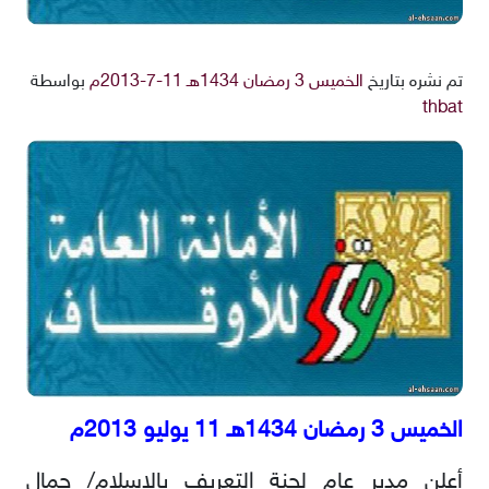
تم نشره بتاريخ
الخميس 3 رمضان 1434هـ 11-7-2013م
بواسطة
thbat
الخميس 3 رمضان 1434هـ 11 يوليو 2013م
أعلن مدير عام لجنة التعريف بالإسلام/ جمال