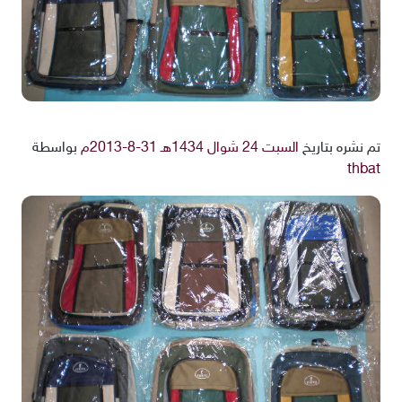
تم نشره بتاريخ
السبت 24 شوال 1434هـ 31-8-2013م
بواسطة
thbat