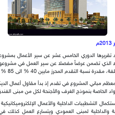
ريرها الدوري الخامس عشر عن سير الأعمال بمشروع أب
ن 1/7/1433ه وحتى 1/2/1434ه الذي تضمن عرضاً مفصلا عن سير العمل في
سبة التقدم المحرز مابين 40 % الى 85 % في المباني.
 لمعظم مباني المشروع في تقدم إذ بدأ مقاول أعمال الديك
اد الخاصة بنموذج الغرف والأجنحة لكل من مبنى الفندق 
ستكمال التشطيبات الداخلية والأعمال الإلكتروميكانيكية 
ة والداخلية لمبنى العمودي ويتسارع العمل كذلك في