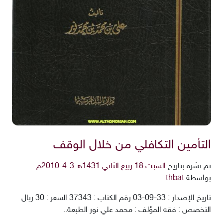
التأمين التكافلي من خلال الوقف
تم نشره بتاريخ
السبت 18 ربيع الثاني 1431هـ 3-4-2010م
بواسطة
thbat
تاريخ الإصدار : 33-09-03 رقم الكتاب : 37343 السعر : 30 ريال
التخصص : فقه المؤلف : محمد علي نور الطبعة..