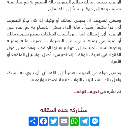
الوقف: تحبيس مالك مطلق التصرف ماله المنتفع به مع بقاء عينه
يصرف ريعه إلى جهة بر تقرباً إلى الله تعالى .
ومعنى التعريف: أن يحبس المالك أو وكيله إذا كان جائز التصرف
أي: حراً مكلفاً رشيداً ـ ماله الذي يمكن الانتفاع به مع بقاء عين
الوقف، أي: إمساك المال عن أسباب التملكات بقطع تصرف مالك
أو غيره في رقبته بشيء من التصرفات، يصرف غلته وثمرته
ونحوها بسبب تحبيسه إلى جهة بر يعينها الواقف، وهذا معنى قول
الفقهاء في تعريف الوقف: إنه تحبيس الأصل، وتسبيل المنفعة أو
الثمرة.
ومعنى قوله في التعريف «تقرباً إلى الله» أي: أن ينوي به القربة،
ولعل ذلك القيد لترتب الثواب عليه لا لصحته ولزومه، .
nu
تم نشره في
تعريف الوقف
a Steam
مشاركة هذه المقالة
roGuate
roCarros
Messenger
Telegram
WhatsApp
Email
Twitter
انشر
Facebook