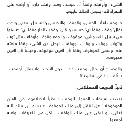
الشيء وأوقفه وقفاً أي حبسه، ومنه وقف داره أو أرضه على
الفقراء لأنه يحبس الملك عليهم.
فالوقف لغةً : الحبس، والوقف والتحبيس والتسبيل بمعنى واحد،
يقال: وقف وقفاً أي: حبسه، ويقال: وقفت الدار وقفاً أي: حبستها
في سبيل الله، وشيء موقوف، والجمع وقوف وأوقاف مثل ثوب
وأثواب ووقت وأوقات ،ووقفت الرجل عن الشيء وقفاً منعته
عنه، وسمى الموقوف وقفاً لأن العين موقوفة، وحبساً لأن العين
محبوسة.
والفصيـح أن يقـال: وقفـت كـذا ـ بدون الألف ـ ولا يقال: أوقفت ـ
بالألف ـ إلا في لغة رديئة .
ثانياً: التعريف الاصطلاحي:
تعددت تعريفات الفقهاء للوقف ؛ نظراً لاختلافهم في العين
الموقوفة : هل تنتقل إلى ملك الموقوف عليه أو إلى ملك الله
تعالى، أو تبقى على ملك الواقف ، لكن من التعريفات ولعله
أجمعها