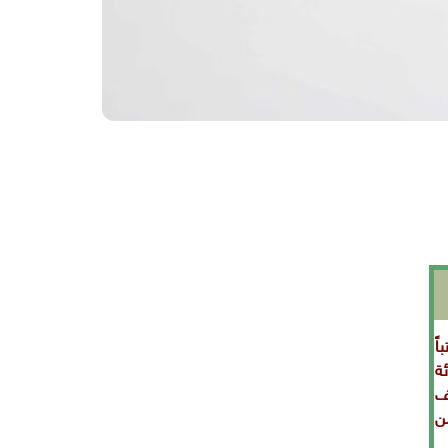
ً
ي : أريد 2.5 بالمائة
ف
ن