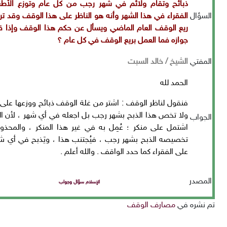
ذبائح وتقام ولائم في شهر رجب من كل عام وتوزع الأط
السؤال
الفقراء في هذا الشهر وأنه هو الناظر على هذا الوقف وقد
ريع الوقف العام الماضي ويسأل عن حكم هذا الوقف وإذا ق
جوازه فما العمل بريع الوقف في كل عام ؟
المفتي
الشيخ / خالد السبت
الحمد لله
فنقول لناظر الوقف : اشتر من غلة الوقف ذبائح ووزعها على ا
ولا تخص هذا الذبح بشهر رجب بل اجعله في أي شهر ، لأن ا
الجواب
اشتمل على منكر ؛ عُمِل به في غير هذا المنكر ، والمحذو
تخصيصه الذبح بشهر رجب ، فيُجتنب هذا ، ويَذبح في أي شهر 
على الفقراء كما حدد الواقف . والله أعلم .
المصدر
الإسلام سؤال وجواب
nu
تم نشره في
مصارف الوقف
a Steam