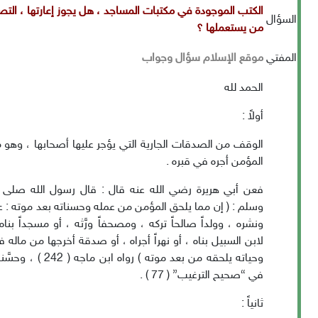
الكتب الموجودة في مكتبات المساجد ، هل يجوز إعارتها ، التص
السؤال
من يستعملها ؟
المفتي
موقع الإسلام سؤال وجواب
الحمد لله
أولاً :
الوقف من الصدقات الجارية التي يؤجر عليها أصحابها ، وهو 
المؤمن أجره في قبره .
فعن أبي هريرة رضي الله عنه قال : قال رسول الله صلى ال
وسلم : ( إن مما يلحق المؤمن من عمله وحسناته بعد موته : علما
ونشره ، وولداً صالحاً تركه ، ومصحفاً ورَّثه ، أو مسجداً بناه ،
لابن السبيل بناه ، أو نهراً أجراه ، أو صدقة أخرجها من ماله
وحياته يلحقه من بعد موته ) رواه ابن 
في “صحيح الترغيب” ( 77 ) .
ثانياً :