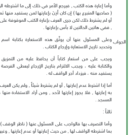
وأما إعارة هذه الكتب , فيرجع الأمر في ذلك إلى ما اشترطه ال
( صاحبها المتبرع بها ) إن كان أَذِنَ بإعارتها لمن يستفيد منها ثم
أو لم يشترط ذلك لكن جرى العرف بإعارة الكتب الموقوفة على
, ففي هاتين الحالتين لا بأس بإعارتها .
وعلى المسئول عنها أن يوثِّق هذه الاستعارة بكتابة اسم 
الجواب
وتحديد تاريخ الاستعارة وإرجاع الكتاب .
ويجب على من استعار كتاباً أن يحافظ عليه من التمزيق و
والكتابة عليه ، ويجب الالتزام بتاريخ الإرجاع ليعطي الفرصة ل
يستفيد منه ، فيزداد أجر الواقف له .
أما إذا اشترط عدم إعارتها , أو لم يشترط شيئاً , ولم يكن العر
به إعارتها , فلا يجوز إعارتها لأحد , ومن أراد الاستفادة منها
المسجد .
ثالثاً :
وأما التصرف بها فالواجب على المسئول عنها ( ناظر الوقف )
بما اشترطه الواقف لها , من حيث إعارتها أو عدم إعارتها , وغي