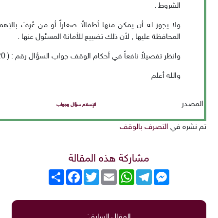
الشروط .
ولا يجوز له أن يمكن منها أطفالاً صغاراً أو من عُرِفَ بالإه
المحافظة عليها , لأن ذلك تضييع للأمانة المسئول عنها .
وانظر تفصيلاً نافعاً في أحكام الوقف جواب السؤال رقم : ( 13720 ) .
والله أعلم
المصدر
الإسلام سؤال وجواب
nu
تم نشره في
التصرف بالوقف
a Steam
مشاركة هذه المقالة
roGuate
roCarros
Messenger
Telegram
WhatsApp
Email
Twitter
انشر
Facebook
المقال السابق: