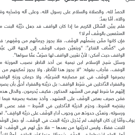
الحمدُ لله، والصلاة والسلام على رسول الله، وعلى آله وصَحْبِه ومَ
والاه، أمَّا بعدُ:
فلم يبيِّن السَّائل الكريم ما إذا كان الواقف قد جعل ذرِّيَّة البنت 
المنتَفعين بالوقْف أم لا؟
فإن كانوا ممَّن يشملُهم الوقْف، فلا يجوز حِرمانُهم من وقْفِهم؛ ق
في “كشَّاف القناع”: “ويتعيَّن صرف الوقْف إلى الجهة التي عيَّنه
الواقف حيث أمكن؛ لأنَّ تعْيين الواقف لها صرْفٌ عمَّا سواها”.
وسئل شيخ الإسلام ابن تيمية عن أخذ الناظر نصيب المورثة م
الوقف، فأجاب بقوله: “لا يجوز هذا للنَّاظر، ولا يجوز تَمكينهم من 
يصرفوا الوقْف في غير مصارفه الشرعيَّة، ولا حرمان ورثةِ الواق
والفقراء الدَّاخلين في شرْط الواقف؛ بل ذريَّته والفقراء أحقُّ بأن يص
إليْهم ما شرط لهم من المشْهد المذكور، فكيف يُحرمون، والحال هذه؟
فمَن صرف بعض الوقْف على المشهد، وأخذ بعضه يصرفه فيما ل
يقتضِه الشرط، وحرَم الذريَّة الدَّاخلين في الشَّرط – فقد عصى الل
ورسوله، وتعدَّى حدودَه من وجوب أداءِ الوقْف على ذريَّة الواقِف”. اهـ
جواب
وأمَّا إن كان الواقِف لم يُدْخِل ذريَّة البنت في الوقْف، أو جعل الوق
للبنت فقطْ، وليس لذريَّتها من بعدها – فلا حقَّ لهم في الوقْف؛ لأن