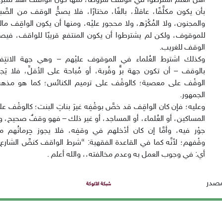
أهل العلم اشترطوا في الوقْف شروطًا، منها كوْن الواقف أهلاً للتبرُّ
بأن يكون مكلَّفًا، عاقلاً، بالغًا، مختارًا، فلا يصحُّ الوقف من الصَّ
والمجنون، ولا المُكْرَه، ولا محجور عليْه، ومنها أن يكون الواقِف مالك
للموقوف، ولكن لم يشترطوا أن يكون المنتفع قريبًا للواقف، فيص
الوقف للغريب.
وكذلك اشترط العُلماء في الموقوف عليْهم – وهي جهة الانتِفا
بالوقف – أن تكون جهة برٍّ وقُربة، أو مُباحة على الأقلِّ، فلا يَج
الوقْف على معصية؛ كالوقْف على ترميم الكنائس؛ كما هو مذه
الجمهور.
وعليه؛ فإن كان الواقِف قد خصَّ بوقْفِه غيرَ بناتِ البنت؛ كالوقْف ع
المساكين، أو العُلماء، أو المساجد، أو غير ذلك – فهو وقفٌ صحيح، و
جوْر فيه، وأمَّا إن كان أدْخلهم في وقفِه، فلا يجوز حِرمانُهم م
وقْفهم؛ لأنَّه كما في القاعدة الفقهية: “شرط الواقف كنصِّ الشارع”
أي: في وجوب العمل به وعدم مخالفته،، والله أعلم .
مصدر
شبكة الألوكة