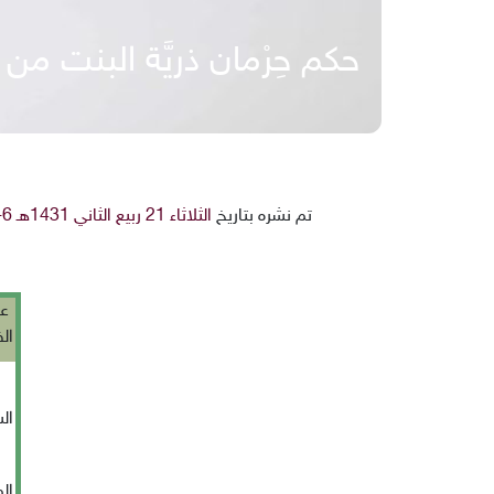
حكم حِرْمان ذريَّة البنت من 
تم نشره بتاريخ
الثلاثاء 21 ربيع الثاني 1431هـ 6-4-2010م
عن
ال
ال
ال