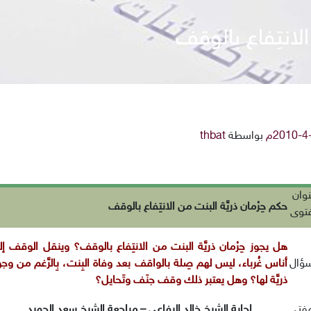
الانتِفاع بالوقف
بواسطة
thbat
وان
حكم حِرْمان ذريَّة البنت من الانتِفاع بالوقف
فتوى
هل يجوز حِرْمان ذريَّة البنت من الانتِفاع بالوقف؟ وينقل الوقف إل
سؤال
أناس غُرباء، ليس لهم صِلة بالواقف بعد وفاة البِنت، بِالرَّغم من وج
ذريَّة لها؟ وهل يعتبر ذلك وقف جنَف وتَحايل؟
مفتي
إجابة الشيخ خالد الرفاعي – مراجعة الشيخ سعد الحميد