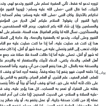
تزوره
تدعو له فقط، تأتي المقبرة تسلم على القبور وتدعو لهم، وتدع
لأبيك، كما قال النبي
–
صلى الله عليه وسلم-: (زوروا القبور فإنه
تذكركم بالآخرة). وكان النبي -صلى الله
عليه وسلم- يعلم أصحابه إذ
زاروا القبور أن يقولوا: السلام عليكم أهل الديار من
المؤمني
والمسلمين وإنا إن شاء الله بكم لاحقون، يرحم الله المستقدمين من
والمستأخرين، نسأل الله لنا ولكم العافية). هذه السنة، فتسلم على أ
القبور وعلى
أبيك، وتدعو له بالمغفرة والرحمة، ولا حاجة إلى الصلاة
هذا إن كنت قد صليت عليه،
أما إذا ما كنت صليت عليه مع النا
فإنك تذهب إلى القبر وتصلي عليه في مدة شهر أو
أقل، إذا كان مض
له شهر أو أقل، تصلي عليه أما إذا طالت المدة فلا صلاة عند جمعٍ
م
أهل العلم، والدعاء يكفي، الدعاء لأبيك والاستغفار له والترحم علي
والصدقة عنه
بالمال، كل هذا ينفع الميت من أبٍ وغيره. وأما المصح
إذا خلفه الميت فهو ينفع إذا
جعله وقفاً، ينفعه أجره كما لو وقف كتب
جواب
للعلم، العلم المفيد، علم الشرع، أو العلم
المباح، وانتفع به الناس يؤ
على ذلك لأنه أعانه على خير، كما لو وقف أرضاً أو
بيتاً أو دكاناً يتص
بغلته على الفقراء أو تعمر به المساجد، كل هذا يؤجر عليه،
وقد قا
-عليه الصلاة و السلام- في الحديث الصحيح: (إذا مات ابن آدم انقط
عمله إلا
من ثلاث: صدقة جارية، أو عمل ينتفع به، أو ولد صالح يدع