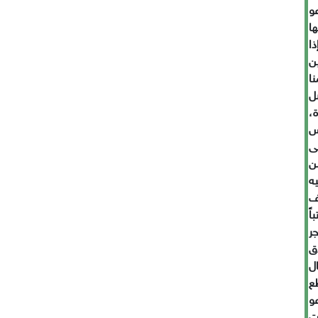
و
ا
ا
ن
ا
هل
،
س
ى
ن
ه
ف
اً
جر
دق
ل
ع
و