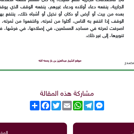
له). فالصدقات الجارية
تنفع الميت، إذا كان مسلم تنفعه الصدقا
الجارية، ينفعه دعاء أولاده ودعاء غيرهم،
ينفعه الوقف الذي يوقف
بعده من بيت أو أرض أو دكان أو نخيل أو أشباه ذلك، ينتفع
به
الوقف إذا انتفع به الناس، أكلوا من ثمرته، وانتفعوا من ثمرته، أ
اصرفت ثمرته
في مساجد المسلمين، في إصلاحها، في فرشها، ف
تنويرها، إلى غير ذلك
.
موقع الشيخ عبدالعزيز بن باز رحمه الله
مصدر
مشاركة هذه المقالة
Messenger
Telegram
WhatsApp
Email
Twitter
انشر
Facebook
:
المقا