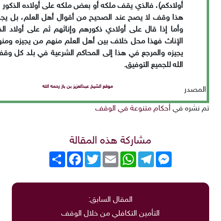
أولادكم)، فالذي يقف ملكه أو بعض ملكه على أولاده الذكور 
هذا وقف لا يصح عند الصحيح من أقوال أهل العلم، بل ي
وأما إذا قال على
أولادي ذكورهم وإناثهم ثم على أولاد ال
الإناث فهذا محل خلاف بين أهل العلم
منهم من يجيزه ومنه
يجيزه والمرجع في هذا إلى المحاكم الشرعية في بلد كل وق
الله للجميع التوفيق
.
موقع الشيخ عبدالعزيز بن باز رحمه الله
المصدر
تم نشره في
أحكام متنوعة في الوقف
مشاركة هذه المقالة
Messenger
Telegram
WhatsApp
Email
Twitter
انشر
Facebook
المقال السابق:
التأمين التكافلي من خلال الوقف