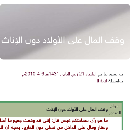
وقف المال على الأولاد دون الإناث
تم نشره بتاريخ
الثلاثاء 21 ربيع الثاني 1431هـ 6-4-2010م
بواسطة
thbat
عنوان
وقف المال على الأولاد دون الإناث
الفتوى
ما هو رأي سماحتكم فيمن قال: إنني قد وقفت جميع
ما أمل
وعقار ومال على الداخل من نسلي دون الخارج، بحجة أن ال