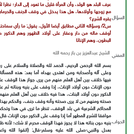
عرف
البلد هو الولد، وأن المرأة قليل ما تعود إلى الدار؛ نظرا ل
مع زوجها
وأولادها، هل هذا يدخل في وقف الجنف والحرمان 
السؤال
يقره الشرع؟
س2/ وسؤاله
الثاني مطابق أيضا الأول، يقول: ما رأي سماح
أوقف ماله من دار وعقار على
أولاد الظهور وهم الذكور د
البطون، وهم الإناث
ا
الشيخ عبدالعزيز بن باز رحمه الله
المفتي
بسم الله الرحمن الرحيم، الحمد لله والصلاة والسلام على ر
وعلى آله وأصحابه ومن اهتدى بهداه أما بعد: هذه المسألة
فيها خلاف بين أهل
العلم منهم من يرى جواز هذا الوقف عل
دون الإناث دون أولاد الإناث، إذا وقف
على بنيه وبناته ثم عل
الذكور دون أولاد البنات، هذا فيه خلاف بين أهل
العلم منهم
صحته ومنهم من لا يرى صحته وأنه وقف جنف، والحكم بهذا ي
المحاكم الشرعية في بلد الوقف، تنظر ما ترى في هذا وتحكم 
موافقا للشرع
المطهر أما إذا وقف على الذكور دون الإناث قال
الجواب
بنيه دون بناته هذا لا يجوز
فهذا الوقف محرم لا شك؛ لأنه ظ
بعدل والنبي-صلى الله عليه وسلم-قال: (اتقوا
الله واع