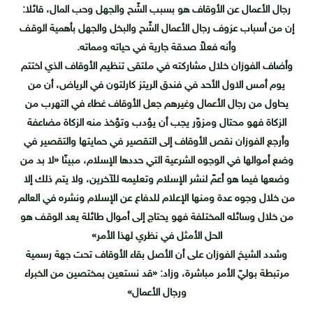
رجال الأعمال عن الأوقاف هو بسبب الشّح والجهل وحب المال، قائلا:
إن من أسباب عزوف رجال الأعمال الشّح والبخل والجهل بأهمية الوقف
وأنه فعلاً صدقة جارية في حياته ومماته.
وأضاف الفوزان خلال مشاركته في ملتقى تنظيم الأوقاف الذي اختتم
يوم أمس الاول الأحد في فندق الريتز كارلتون في الرياض، أن من
يحاول من رجال الأعمال وغيرهم جعل الأوقاف غطاء في التهرب من
الزكاة فهو محتال ومزوّر يجب أن يؤدب وتؤخذ منه الزكاة مضاعفة
وأرجع الفوزان نقص الأوقاف إلى التقصير في حمايتها والتقصير في
وضع أموالها في الوجوه الشرعية التي حددها الإسلام، مبينًا «لا بد من
وضعها فيما هو أعمّ لنشر الإسلام وتعليمه للآخرين، ولا يتم ذلك إلا
من خلال وجوه عدة ومنها الإعلام للدفاع عن الإسلام ونشره في العالم
من خلال وسائله المختلفة فهو يحتاج إلى أموال طائلة يعد الوقف هو
الحل الأمثل في نظري لهذا الأمر»
وشدد الشيخ الفوزان على أن الأصل بقاء الأوقاف تحت جهة رسمية
مرتبطة بوليّ الأمر مباشرة، وزاد: «قد نستعين بمختصين من الخبراء
ورجال الأعمال»