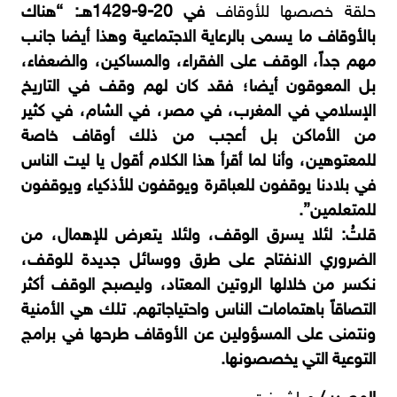
حلقة خصصها للأوقاف
في 20-9-1429هـ: “هناك
بالأوقاف ما يسمى بالرعاية الاجتماعية وهذا أيضا جانب
مهم جداً، الوقف على الفقراء، والمساكين، والضعفاء،
بل المعوقون أيضا؛ فقد كان لهم وقف في التاريخ
الإسلامي في المغرب، في مصر، في الشام، في كثير
من الأماكن بل أعجب من ذلك أوقاف خاصة
للمعتوهين، وأنا لما أقرأ هذا الكلام أقول يا ليت الناس
في بلادنا يوقفون للعباقرة ويوقفون للأذكياء ويوقفون
للمتعلمين”.
قلتُ: لئلا يسرق الوقف، ولئلا يتعرض للإهمال، من
الضروري الانفتاح على طرق ووسائل جديدة للوقف،
نكسر من خلالها الروتين المعتاد، وليصبح الوقف أكثر
التصاقاً باهتمامات الناس واحتياجاتهم. تلك هي الأمنية
ونتمنى على المسؤولين عن الأوقاف طرحها في برامج
التوعية التي يخصصونها.