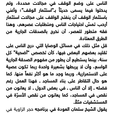
الناس على وضع الوقف في مجالات محددة، ولم
يدخلوا فيما يسمى حديثاً بـ”استثمار الوقف”؛ وأعني
باستثمار الوقف أن ينفتح الواقف على مجالات استثمار
أرحب تمسّ احتياجات الناس ومتطلبات عصرهم، وهذا
فقه متطور للعصر، أن نخرج بالصدقات الجارية من
الطرق المعتادة.
قل مثل ذلك في مسائل الوصايا التي درج الناس على
تقليد بعضهم البعض فيها، كأن تخصص “أضحية” كل
سنة، بينما يستطيع أن يطور من مفهوم الصدقة الجارية
الواسع، وأن لا يربطها بشعيرة واحدة ربما تكون عصية
على الاستمرارية، وربما وجد ما هو أكثر نفعاً منها. كما
هو حال التقاطر على بناء المساجد ـ فهذا العمل رغم
فضله ـ إلا أن الناس ـ في بعض الدول ـ لا يعانون من
نقص في المساجد، كما يعانون من نقص الأسرّة في
المستشفيات مثلاً.
يقول الشيخ سلمان العودة في برنامجه
حجر الزاوية في