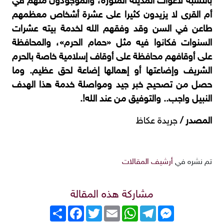
بالنسبة لأغوات المدينة المنورة، والموجودون منهم في
أم القرى لا يزيدون كثيرا على عشرة أشخاص معظمهم
طاعن في السن وقد وفقهم الله لخدمة بيته عشرات
السنوات فكانوا فيه مثل «حمام الحرم»، والمحافظة
على أوقافهم محافظة على أوقاف إسلامية خاصة بالحرم
الشريف وإضاعتها أو إهمالها إضاعة لحق عظيم. وما
حصل من تصحيح خبر جيد ومواصلة خدمة هذا الهدف
النبيل واجب.. والتوفيق من عند الله!.
المصدر /
جريدة عكاظ
تم نشره في
أرشيف المقالات
مشاركة هذه المقالة
Messenger
Telegram
WhatsApp
Email
Twitter
انشر
Facebook