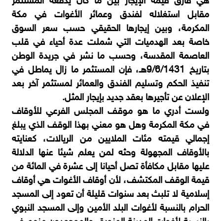
هي فارق قيمة الإيجار بين ما كان يدفعه المستثمر
مقابل استغلاله لفندق وعمائر الأغوات في مكة
المكرمة، وبين إيجارها الحقيقي حسب سعر السوق
خاصة بعد الهدميات التي شملت عدة أحياء في قلب
العاصمة المقدسة، وحسب ما نشر في جريدة الوطن
بتاريخ 9/6/1431هـ، فإن المستثمر ما زال يماطل في
تنفيذ الحكم وتسليم الفندق والعمائر لمستثمر آخر بعد
الإعلان عن تأجيرها بعقد جديد بإيجار المثل.
ولست أدري ما هو موقف المجلس الفرعي للأوقاف
في مكة المكرمة وهل هو معني بهذا الوقف الذي يبلغ
إجمالي قيمته مئات الملايين من الريالات، كعنايته
بالأوقاف المجهولة وحثه لمن يعلم شيئا عنها الدلالة
عليها مقابل مكافأة تصل أحيانا إلى عشرة في المائة من
قيمة الوقف المكتشف، لأن أوقاف الأغوات هي أوقاف
إسلامية لا تلبث بعد سنوات قليلة أن تعود إلى المسجد
الحرام بالنسبة لأغوات البلد الأمين وإلى المسجد النبوي