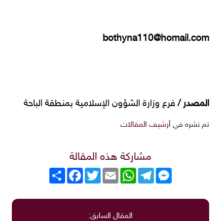
bothyna110@homail.com
المصدر /
فرع وزارة الشؤون الإسلامية بمنطقة الباحة
nu
تم نشره في
أرشيف المقالات
a Steam
مشاركة هذه المقالة
roGuate
roCarros
Messenger
Telegram
WhatsApp
Email
Twitter
انشر
Facebook
المقال السابق: