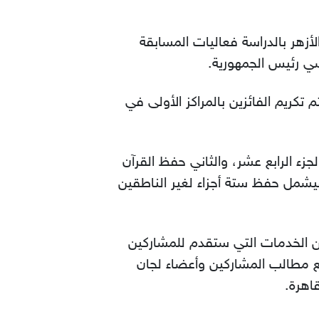
أزهر بالدراسة فعاليات المسابقة
رسي رئيس الجمهورية.
تاح مباشرة بمسجد النور بالعباسية وتنتهي يوم 23 رمضان ويتم تكريم الفائزين بالمراكز الأولى في
زء الرابع عشر، والثاني حفظ القرآن
والرابع حفظ 10 أجزاء، أما الفرع الخامس فيشمل حفظ ستة أجزاء لغير الناطقين
من الخدمات التي ستقدم للمشاركين
ع مطالب المشاركين وأعضاء لجان
قاهرة.